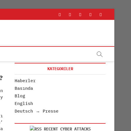
rss
linkedin
twitter
youtube
facebook
KATEGORILER
?
Haberler
Basında
en
Blog
y
English
Deutsch → Presse
rı
m’
fa
RECENT CYBER ATTACKS