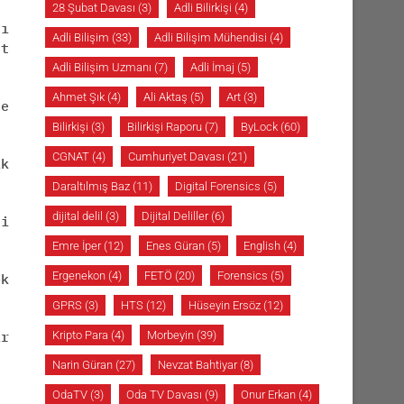
28 Şubat Davası
(3)
Adli Bilirkişi
(4)
sı
Adli Bilişim
(33)
Adli Bilişim Mühendisi
(4)
ut
Adli Bilişim Uzmanı
(7)
Adli İmaj
(5)
Ahmet Şık
(4)
Ali Aktaş
(5)
Art
(3)
ne
Bilirkişi
(3)
Bilirkişi Raporu
(7)
ByLock
(60)
CGNAT
(4)
Cumhuriyet Davası
(21)
ik
Daraltılmış Baz
(11)
Digital Forensics
(5)
dijital delil
(3)
Dijital Deliller
(6)
si
Emre İper
(12)
Enes Güran
(5)
English
(4)
Ergenekon
(4)
FETÖ
(20)
Forensics
(5)
ok
GPRS
(3)
HTS
(12)
Hüseyin Ersöz
(12)
ir
Kripto Para
(4)
Morbeyin
(39)
Narin Güran
(27)
Nevzat Bahtiyar
(8)
OdaTV
(3)
Oda TV Davası
(9)
Onur Erkan
(4)