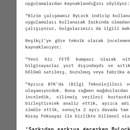
uygulamalardan kaynaklandığını söylüyor:
“Bizim çalışmamız ByLock indirip kullan
uygulamaları kullanarak farkında olmadan
çalışıyoruz, bulgularımızı da ilgili mak
Beşikçi’ye göre teknik olarak inceleme
kaynaklanıyor:
“Yeni bir FETÖ kumpası olarak nite
bilgisayarlar yurt dışındaydı ve artı
bölümü satılmış, bozulmuş veya fabrika a
“Ayrıca BTK’da (Bilgi Teknolojileri v
ulaşamıyorduk. Buna rağmen mağdurlardan
inceledik, silinmiş verileri kurtard
birleştirerek analiz ettik, ayrıca adı
simüle ettik, sonuçta 2 ayrı davada tam
Koray Peksayar ile birlikte bilimsel ola
‘Şarkıdan şarkıya geçerken ByLoc