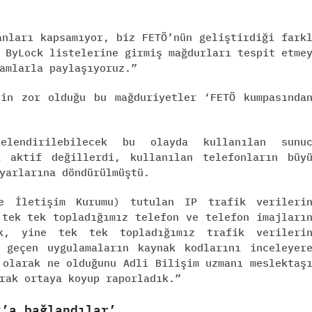
anları kapsamıyor, biz FETÖ’nün geliştirdiği fark
 ByLock listelerine girmiş mağdurları tespit etme
amlarla paylaşıyoruz.”
nin zor olduğu bu mağduriyetler ‘FETÖ kumpasında
lendirilebilecek bu olayda kullanılan sunuc
k aktif değillerdi, kullanılan telefonların büy
yarlarına döndürülmüştü.
e İletişim Kurumu) tutulan IP trafik verileri
 tek tek topladığımız telefon ve telefon imajları
ık, yine tek tek topladığımız trafik verileri
 geçen uygulamaların kaynak kodlarını inceleyer
 olarak ne olduğunu Adli Bilişim uzmanı meslektaş
rak ortaya koyup raporladık.”
k’a bağlandılar’