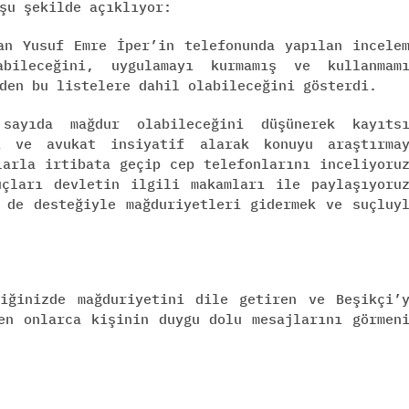
şu şekilde açıklıyor:
an Yusuf Emre İper’in telefonunda yapılan incele
bileceğini, uygulamayı kurmamış ve kullanmam
den bu listelere dahil olabileceğini gösterdi.
sayıda mağdur olabileceğini düşünerek kayıtsı
ı ve avukat insiyatif alarak konuyu araştırma
larla irtibata geçip cep telefonlarını inceliyoru
uçları devletin ilgili makamları ile paylaşıyoru
 de desteğiyle mağduriyetleri gidermek ve suçluy
diğinizde mağduriyetini dile getiren ve Beşikçi’
en onlarca kişinin duygu dolu mesajlarını görmen