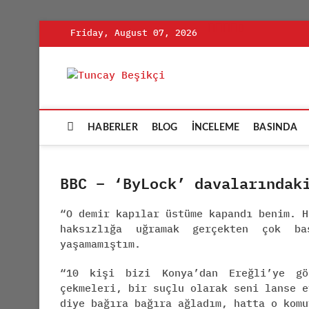
Skip
Friday, August 07, 2026
to
content
Tuncay Be
ADLI BILIŞIM UZMANI
HABERLER
BLOG
İNCELEME
BASINDA
BBC – ‘ByLock’ davalarındak
“O demir kapılar üstüme kapandı benim. H
haksızlığa uğramak gerçekten çok b
yaşamamıştım.
“10 kişi bizi Konya’dan Ereğli’ye gö
çekmeleri, bir suçlu olarak seni lanse e
diye bağıra bağıra ağladım, hatta o komu