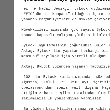
Her ne kadar Beşikçi, ByLock uygulama
“FETÖ’nün bir kumpası” olduğuna işaret e
yaşanan mağduriyetlere de dikkat çekiyor
Müvekkilleri arasında çok sayıda ByLoc
konuda kapsamlı çalışma yürüten isimlerd
ByLock uygulamasının çoğunlukla Gülen 
Aktaş, ByLock ile yapılan herhangi bir
mensubu” sayılmak için yeterli olduğunu 
Aktaş, ByLock yüzünden yaşanan mağduriye
“102 bin ByLock kullanıcısından söz e
Ağustos, Eylül ve Ekim ayı içerisin
operasyonundan sonra yurt dışına kaç
ettiğimiz bazı kişiler tarafından üreti
reklamlarla IP yönlendirme yapmışlar.
“Bu yüzden bazı kişiler namaz ve kıble 