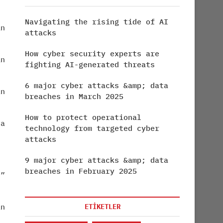
Navigating the rising tide of AI
an
attacks
How cyber security experts are
an
fighting AI-generated threats
6 major cyber attacks &amp; data
ın
breaches in March 2025
How to protect operational
a
technology from targeted cyber
attacks
9 major cyber attacks &amp; data
breaches in February 2025
ü”
in
ETİKETLER