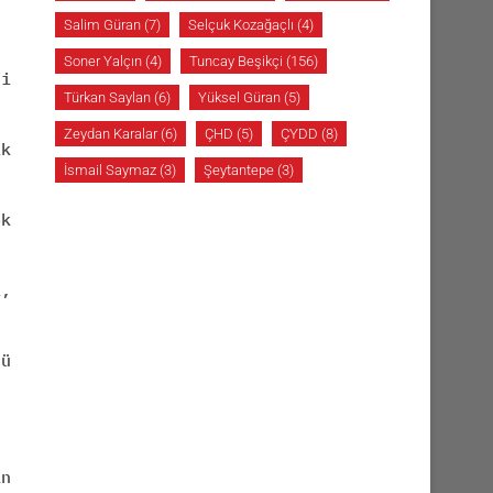
Salim Güran
(7)
Selçuk Kozağaçlı
(4)
Soner Yalçın
(4)
Tuncay Beşikçi
(156)
şi
Türkan Saylan
(6)
Yüksel Güran
(5)
Zeydan Karalar
(6)
ÇHD
(5)
ÇYDD
(8)
ik
İsmail Saymaz
(3)
Şeytantepe
(3)
ok
i,
lü
an