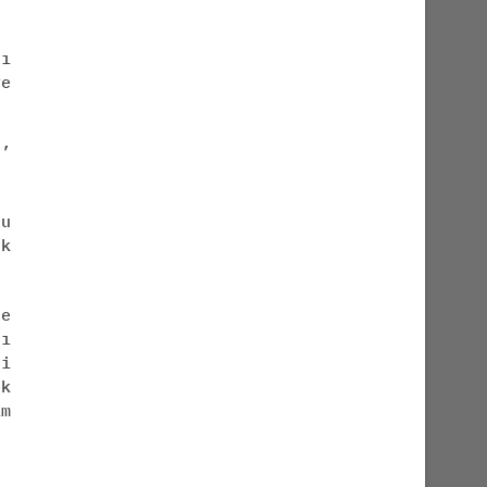
lı
ye
n’
u
ük
ne
nı
ni
ek
ım