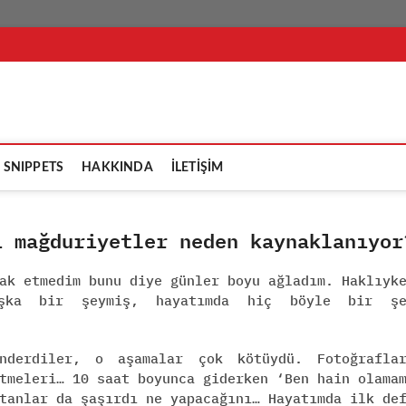
şikçi
SNIPPETS
HAKKINDA
İLETİŞİM
i mağduriyetler neden kaynaklanıyor
ak etmedim bunu diye günler boyu ağladım. Haklıyk
aşka bir şeymiş, hayatımda hiç böyle bir şe
nderdiler, o aşamalar çok kötüydü. Fotoğrafla
tmeleri… 10 saat boyunca giderken ‘Ben hain olama
tanlar da şaşırdı ne yapacağını… Hayatımda ilk de