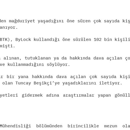
den mağduriyet yaşadığını öne süren çok sayıda ki
anıyor.
BTK), ByLock kullandığı öne sürülen 102 bin kişil
mişti.
a alınan, tutuklanan ya da hakkında dava açılan ç
ve kullanmadığını söylüyor.
ar bir yana hakkında dava açılan çok sayıda kiş
 olan Tuncay Beşikçi’ye yaşadıklarını iletiyor.
yetleri gidermek adına araştırmalar yapan gönül
Mühendisliği bölümünden birincilikle mezun ol