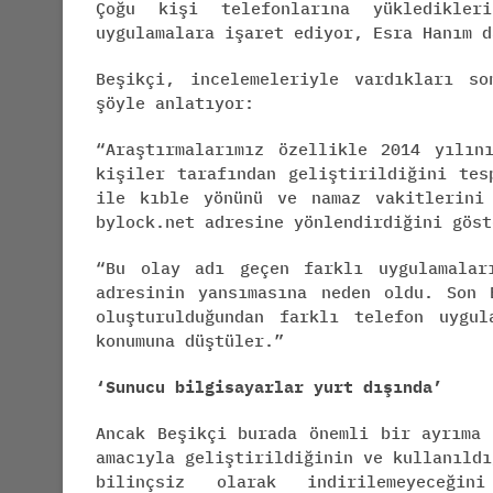
Çoğu kişi telefonlarına yükledikle
uygulamalara işaret ediyor, Esra Hanım d
Beşikçi, incelemeleriyle vardıkları so
şöyle anlatıyor:
“Araştırmalarımız özellikle 2014 yılın
kişiler tarafından geliştirildiğini tes
ile kıble yönünü ve namaz vakitlerini
bylock.net adresine yönlendirdiğini göst
“Bu olay adı geçen farklı uygulamalar
adresinin yansımasına neden oldu. Son 
oluşturulduğundan farklı telefon uygu
konumuna düştüler.”
‘Sunucu bilgisaya
r
lar yurt dışında’
Ancak Beşikçi burada önemli bir ayrıma 
amacıyla geliştirildiğinin ve kullanıldı
bilinçsiz olarak indirilemeyeceğin