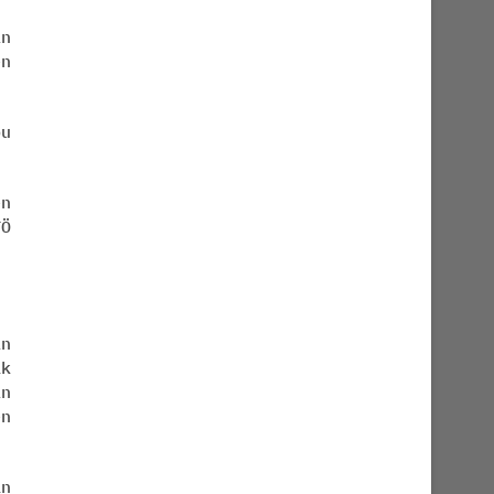
ın
en
bu
en
TÖ
ın
k
in
en
an