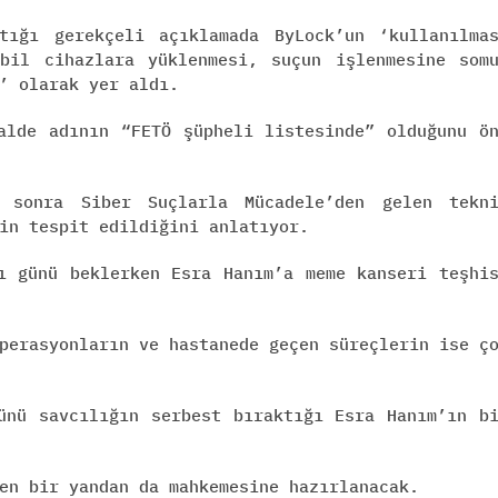
tığı gerekçeli açıklamada ByLock’un ‘kullanılma
obil cihazlara yüklenmesi, suçun işlenmesine som
’ olarak yer aldı.
alde adının “FETÖ şüpheli listesinde” olduğunu ö
 sonra Siber Suçlarla Mücadele’den gelen tekn
in tespit edildiğini anlatıyor.
ı günü beklerken Esra Hanım’a meme kanseri teşhi
perasyonların ve hastanede geçen süreçlerin ise ç
ünü savcılığın serbest bıraktığı Esra Hanım’ın b
en bir yandan da mahkemesine hazırlanacak.