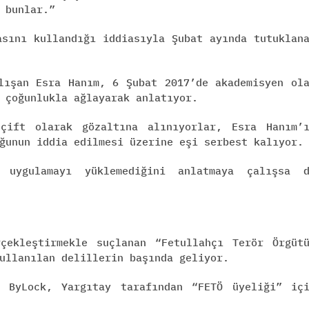
 bunlar.”
asını kullandığı iddiasıyla Şubat ayında tutuklan
lışan Esra Hanım, 6 Şubat 2017’de akademisyen ol
 çoğunlukla ağlayarak anlatıyor.
çift olarak gözaltına alınıyorlar, Esra Hanım’
ğunun iddia edilmesi üzerine eşi serbest kalıyor.
uygulamayı yüklemediğini anlatmaya çalışsa d
çekleştirmekle suçlanan “Fetullahçı Terör Örgüt
ullanılan delillerin başında geliyor.
n ByLock, Yargıtay tarafından “FETÖ üyeliği” iç