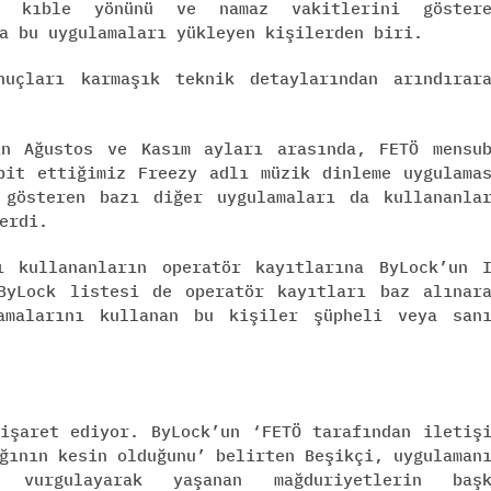
ri kıble yönünü ve namaz vakitlerini göstere
a bu uygulamaları yükleyen kişilerden biri.
nuçları karmaşık teknik detaylarından arındırar
ın Ağustos ve Kasım ayları arasında, FETÖ mensu
pit ettiğimiz Freezy adlı müzik dinleme uygulama
 gösteren bazı diğer uygulamaları da kullananla
erdi.
ı kullananların operatör kayıtlarına ByLock’un 
ByLock listesi de operatör kayıtları baz alınar
lamalarını kullanan bu kişiler şüpheli veya san
işaret ediyor. ByLock’un ‘FETÖ tarafından iletiş
ğının kesin olduğunu’ belirten Beşikçi, uygulaman
i vurgulayarak yaşanan mağduriyetlerin başk