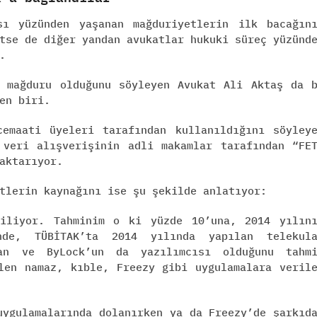
sı yüzünden yaşanan mağduriyetlerin ilk bacağın
tse de diğer yandan avukatlar hukuki süreç yüzünd
.
k mağduru olduğunu söyleyen Avukat Ali Aktaş da 
en biri.
cemaati üyeleri tarafından kullanıldığını söyley
 veri alışverişinin adli makamlar tarafından “FE
aktarıyor.
tlerin kaynağını ise şu şekilde anlatıyor:
diliyor. Tahminim o ki yüzde 10’una, 2014 yılın
de, TÜBİTAK’ta 2014 yılında yapılan telekula
an ve ByLock’un da yazılımcısı olduğunu tahm
len namaz, kıble, Freezy gibi uygulamalara veril
uygulamalarında dolanırken ya da Freezy’de şarkıd