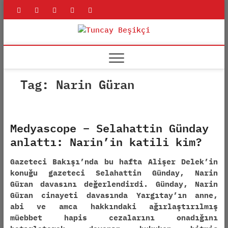
Skip
rss
linkedin
twitter
youtube
facebook
to
content
Tuncay
ADLI BILIŞIM UZMANI
Beşikçi
Tag:
Narin Güran
Medyascope – Selahattin Günday
anlattı: Narin’in katili kim?
Gazeteci Bakışı’nda bu hafta Alişer Delek’in
konuğu gazeteci Selahattin Günday, Narin
Güran davasını değerlendirdi. Günday, Narin
Güran cinayeti davasında Yargıtay’ın anne,
abi ve amca hakkındaki ağırlaştırılmış
müebbet hapis cezalarını onadığını