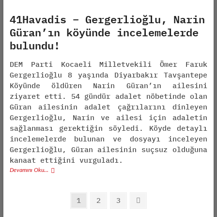
41Havadis – Gergerlioğlu, Narin
Güran’ın köyünde incelemelerde
bulundu!
DEM Parti Kocaeli Milletvekili Ömer Faruk
Gergerlioğlu 8 yaşında Diyarbakır Tavşantepe
Köyünde öldüren Narin Güran’ın ailesini
ziyaret etti. 54 gündür adalet nöbetinde olan
Güran ailesinin adalet çağrılarını dinleyen
Gergerlioğlu, Narin ve ailesi için adaletin
sağlanması gerektiğin söyledi. Köyde detaylı
incelemelerde bulunan ve dosyayı inceleyen
Gergerlioğlu, Güran ailesinin suçsuz olduğuna
kanaat ettiğini vurguladı.
Devamını Oku…
Posts
Page
1
Page
2
Page
3
Next
pagination
page