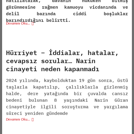
hatırlatarak, davanın hukuken bitmiş
görünmesine rağmen kamuoyu vicdanında ve
delil bazında ciddi boşluklar
barındırdığını belirtti.
Devamını Oku…
Hürriyet – İddialar, hatalar,
cevapsız sorular… Narin
cinayeti neden kapanmadı
2024 yılında, kaybolduktan 19 gün sonra, üstü
taşlarla kapatılıp, çalılıklarla gizlenmiş
halde, dere yatağında bir çuvalda cansız
bedeni bulunan 8 yaşındaki Narin Güran
cinayetiyle ilgili soruşturma ve yargılama
süreci yeniden gündemde
Devamını Oku…