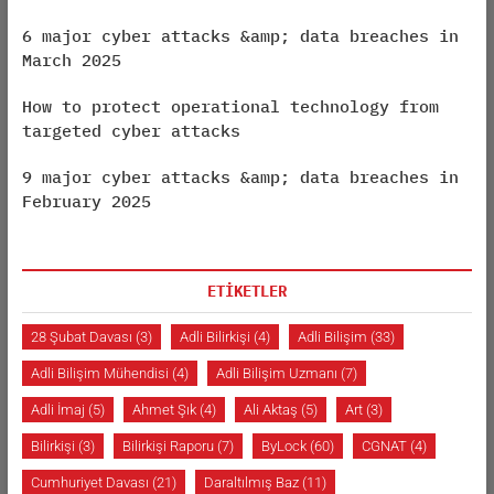
6 major cyber attacks &amp; data breaches in
March 2025
How to protect operational technology from
targeted cyber attacks
9 major cyber attacks &amp; data breaches in
February 2025
ETİKETLER
28 Şubat Davası
(3)
Adli Bilirkişi
(4)
Adli Bilişim
(33)
Adli Bilişim Mühendisi
(4)
Adli Bilişim Uzmanı
(7)
Adli İmaj
(5)
Ahmet Şık
(4)
Ali Aktaş
(5)
Art
(3)
Bilirkişi
(3)
Bilirkişi Raporu
(7)
ByLock
(60)
CGNAT
(4)
Cumhuriyet Davası
(21)
Daraltılmış Baz
(11)