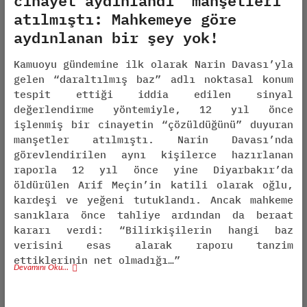
cinayet aydınlandı” manşetleri
atılmıştı: Mahkemeye göre
aydınlanan bir şey yok!
Kamuoyu gündemine ilk olarak Narin Davası’yla
gelen “daraltılmış baz” adlı noktasal konum
tespit ettiği iddia edilen sinyal
değerlendirme yöntemiyle, 12 yıl önce
işlenmiş bir cinayetin “çözüldüğünü” duyuran
manşetler atılmıştı. Narin Davası’nda
görevlendirilen aynı kişilerce hazırlanan
raporla 12 yıl önce yine Diyarbakır’da
öldürülen Arif Meçin’in katili olarak oğlu,
kardeşi ve yeğeni tutuklandı. Ancak mahkeme
sanıklara önce tahliye ardından da beraat
kararı verdi: “Bilirkişilerin hangi baz
verisini esas alarak raporu tanzim
ettiklerinin net olmadığı…”
Devamını Oku…