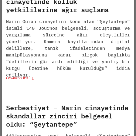
cinayetinde kolluk
yetkililerine ağır suçlama
Narin Güran cinayetini konu alan “Şeytantepe”
isimli 140 Journos belgeseli, soruşturma ve
yargılama sürecine ağır eleştiriler
yöneltiyor. Kamera kayıtlarından dijital
delillere, tanık ifadelerinden medya
manipülasyonuna kadar birçok başlıkta
“delillerin göz ardı edildiği ve yanlış bir
kurgu üzerine hüküm kurulduğu” iddia
ediliyor.
Devamını Oku…
Serbestiyet – Narin cinayetinde
skandallar zinciri belgesel
oldu: “Şeytantepe”
140journos’un yeni belgeseli “Şeytantepe”