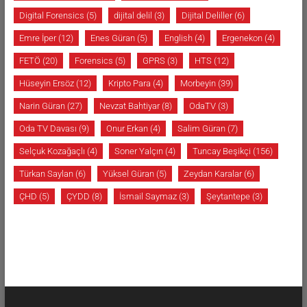
Digital Forensics
(5)
dijital delil
(3)
Dijital Deliller
(6)
Emre İper
(12)
Enes Güran
(5)
English
(4)
Ergenekon
(4)
FETÖ
(20)
Forensics
(5)
GPRS
(3)
HTS
(12)
Hüseyin Ersöz
(12)
Kripto Para
(4)
Morbeyin
(39)
Narin Güran
(27)
Nevzat Bahtiyar
(8)
OdaTV
(3)
Oda TV Davası
(9)
Onur Erkan
(4)
Salim Güran
(7)
Selçuk Kozağaçlı
(4)
Soner Yalçın
(4)
Tuncay Beşikçi
(156)
Türkan Saylan
(6)
Yüksel Güran
(5)
Zeydan Karalar
(6)
ÇHD
(5)
ÇYDD
(8)
İsmail Saymaz
(3)
Şeytantepe
(3)