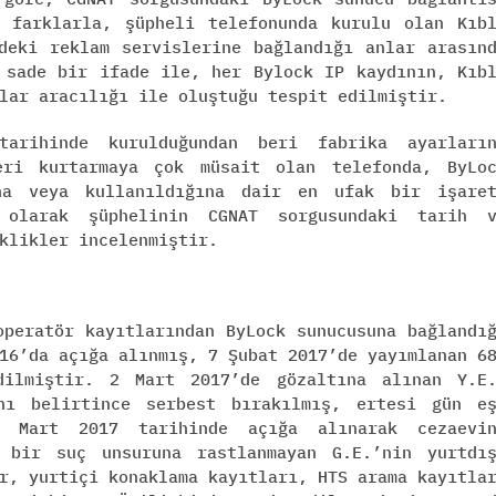
 farklarla, şüpheli telefonunda kurulu olan Kıb
deki reklam servislerine bağlandığı anlar arasın
 sade bir ifade ile, her Bylock IP kaydının, Kıb
lar aracılığı ile oluştuğu tespit edilmiştir.
arihinde kurulduğundan beri fabrika ayarları
eri kurtarmaya çok müsait olan telefonda, ByLo
una veya kullanıldığına dair en ufak bir işare
 olarak şüphelinin CGNAT sorgusundaki tarih 
klikler incelenmiştir.
operatör kayıtlarından ByLock sunucusuna bağlandı
16’da açığa alınmış, 7 Şubat 2017’de yayımlanan 6
ilmiştir. 2 Mart 2017’de gözaltına alınan Y.E
ını belirtince serbest bırakılmış, ertesi gün e
 Mart 2017 tarihinde açığa alınarak cezaevin
i bir suç unsuruna rastlanmayan G.E.’nin yurtdı
r, yurtiçi konaklama kayıtları, HTS arama kayıtla