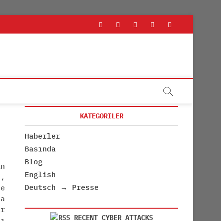
rss
linkedin
twitter
youtube
facebook
KATEGORILER
Haberler
Basında
Blog
an
English
n,
Deutsch → Presse
ce
da
ir
RECENT CYBER ATTACKS
sı