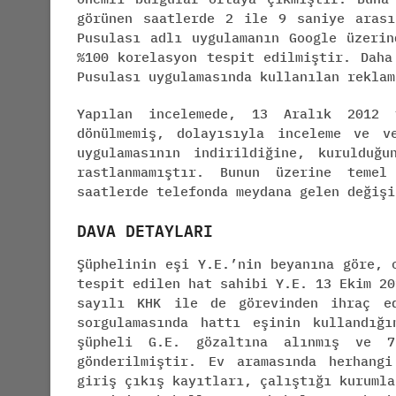
görünen saatlerde 2 ile 9 saniye arası
Pusulası adlı uygulamanın Google üzerin
%100 korelasyon tespit edilmiştir. Daha
Pusulası uygulamasında kullanılan reklam
Yapılan incelemede, 13 Aralık 2012 t
dönülmemiş, dolayısıyla inceleme ve v
uygulamasının indirildiğine, kurulduğ
rastlanmamıştır. Bunun üzerine temel
saatlerde telefonda meydana gelen değişi
DAVA DETAYLARI
Şüphelinin eşi Y.E.’nin beyanına göre, 
tespit edilen hat sahibi Y.E. 13 Ekim 20
sayılı KHK ile de görevinden ihraç ed
sorgulamasında hattı eşinin kullandığ
şüpheli G.E. gözaltına alınmış ve 7
gönderilmiştir. Ev aramasında herhang
giriş çıkış kayıtları, çalıştığı kurumla