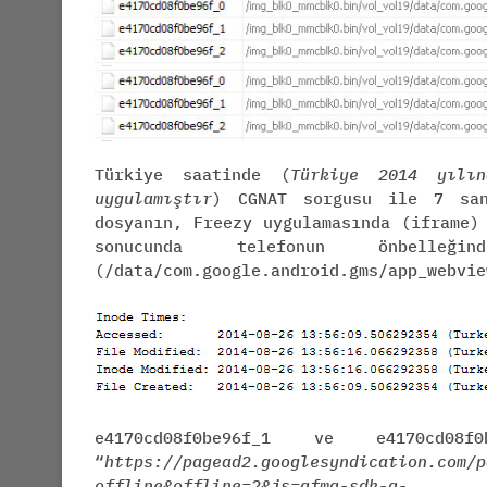
Türkiye saatinde (
Türkiye 2014 yılı
uygulamıştır
) CGNAT sorgusu ile 7 san
dosyanın, Freezy uygulamasında (iframe)
sonucunda telefonun önbelleğ
(/data/com.google.android.gms/app_webvie
e4170cd08f0be96f_1 ve e4170cd08f
“
https://pagead2.googlesyndication.com/p
offline&offline=2&js=afma-sdk-a-