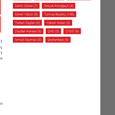
Salim Güran
(7)
Selçuk Kozağaçlı
(4)
Soner Yalçın
(4)
Tuncay Beşikçi
(156)
Türkan Saylan
(6)
Yüksel Güran
(5)
Zeydan Karalar
(6)
ÇHD
(5)
ÇYDD
(8)
İsmail Saymaz
(3)
Şeytantepe
(3)
i
ç
ği
e
n