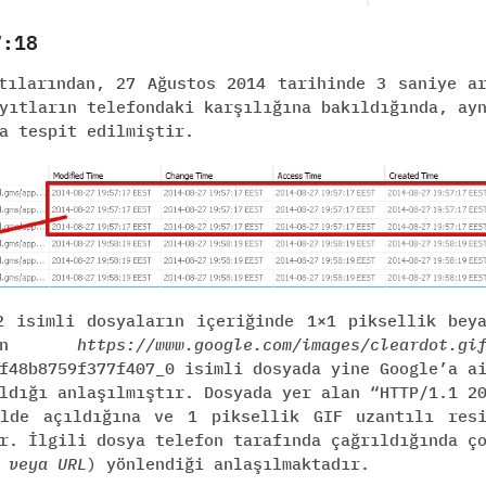
7:18
tılarından, 27 Ağustos 2014 tarihinde 3 saniye a
yıtların telefondaki karşılığına bakıldığında, ay
a tespit edilmiştir.
2 isimli dosyaların içeriğinde 1×1 piksellik bey
eden
https://www.google.com/images/cleardot.gi
f48b8759f377f407_0 isimli dosyada yine Google’a a
ldığı anlaşılmıştır. Dosyada yer alan “HTTP/1.1 2
ilde açıldığına ve 1 piksellik GIF uzantılı res
r. İlgili dosya telefon tarafında çağrıldığında ç
 veya URL
) yönlendiği anlaşılmaktadır.