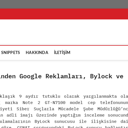
şikçi
SNIPPETS
HAKKINDA
İLETİŞİM
inden Google Reklamları, Bylock ve
aklaşık 9 aydır tutuklu olarak yargılanmakta ol
g marka Note 2 GT-N7100 model cep telefonunu
iyeti Siber Suçlarla Mücadele Şube Müdürlüğü’n
an adli imajı üzerinde yaptığım inceleme sonucun
ulamalarının ByLock sunucusu ile ilişkisine da
 göre, CGNAT sorgusundaki ByLock sunucu bağlantı