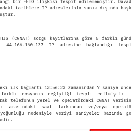
angi bir FETÖ ilişkisi tespit edilememiştir. Dava
ndaki tarihlere IP adreslerinin sanık dışında baş
uştur.
 HIS (CGNAT) sorgu kayıtlarına göre 5 farklı gün
 44.166.160.137 IP adresine bağlandığı tespi
eki ilk bağlantı 13:56:23 zamanından 7 saniye önc
farklı dosyanın değiştiği tespit edilmiştir.
rak telefonun yerel ve operatördaki CGNAT verisi
ar arasındaki saat farkından ve/veya operatö
 yoğunluğu nedeniyle veriyi saniyeler bazında g
edir.