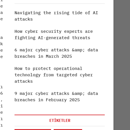
le
da
Navigating the rising tide of AI
le
attacks
How cyber security experts are
na
fighting AI-generated threats
ck
6 major cyber attacks &amp; data
te
breaches in March 2025
ve
How to protect operational
technology from targeted cyber
attacks
ğı
86
9 major cyber attacks &amp; data
.,
breaches in February 2025
şi
e
şı
ETİKETLER
rı