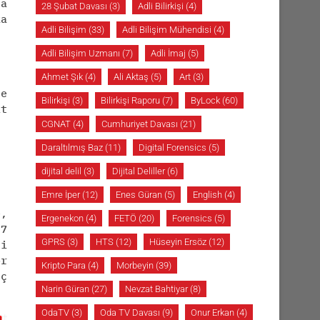
da
28 Şubat Davası
(3)
Adli Bilirkişi
(4)
ka
Adli Bilişim
(33)
Adli Bilişim Mühendisi
(4)
Adli Bilişim Uzmanı
(7)
Adli İmaj
(5)
Ahmet Şık
(4)
Ali Aktaş
(5)
Art
(3)
de
Bilirkişi
(3)
Bilirkişi Raporu
(7)
ByLock
(60)
t
CGNAT
(4)
Cumhuriyet Davası
(21)
Daraltılmış Baz
(11)
Digital Forensics
(5)
dijital delil
(3)
Dijital Deliller
(6)
Emre İper
(12)
Enes Güran
(5)
English
(4)
e,
Ergenekon
(4)
FETÖ
(20)
Forensics
(5)
 7
GPRS
(3)
HTS
(12)
Hüseyin Ersöz
(12)
ni
r
Kripto Para
(4)
Morbeyin
(39)
eç
Narin Güran
(27)
Nevzat Bahtiyar
(8)
OdaTV
(3)
Oda TV Davası
(9)
Onur Erkan
(4)