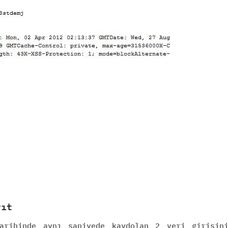
yıt
arihinde aynı saniyede kaydolan 2 veri girişin