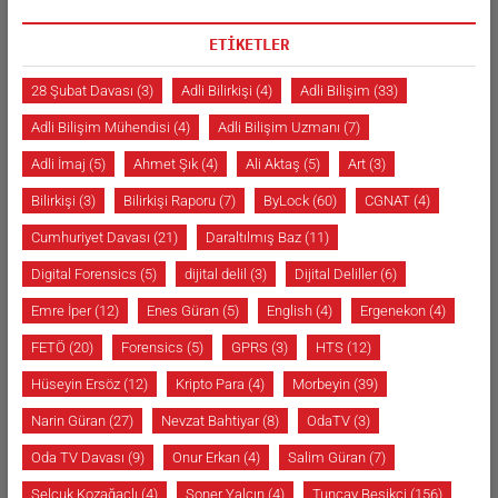
ETİKETLER
28 Şubat Davası
(3)
Adli Bilirkişi
(4)
Adli Bilişim
(33)
Adli Bilişim Mühendisi
(4)
Adli Bilişim Uzmanı
(7)
Adli İmaj
(5)
Ahmet Şık
(4)
Ali Aktaş
(5)
Art
(3)
Bilirkişi
(3)
Bilirkişi Raporu
(7)
ByLock
(60)
CGNAT
(4)
Cumhuriyet Davası
(21)
Daraltılmış Baz
(11)
Digital Forensics
(5)
dijital delil
(3)
Dijital Deliller
(6)
Emre İper
(12)
Enes Güran
(5)
English
(4)
Ergenekon
(4)
FETÖ
(20)
Forensics
(5)
GPRS
(3)
HTS
(12)
Hüseyin Ersöz
(12)
Kripto Para
(4)
Morbeyin
(39)
Narin Güran
(27)
Nevzat Bahtiyar
(8)
OdaTV
(3)
Oda TV Davası
(9)
Onur Erkan
(4)
Salim Güran
(7)
Selçuk Kozağaçlı
(4)
Soner Yalçın
(4)
Tuncay Beşikçi
(156)