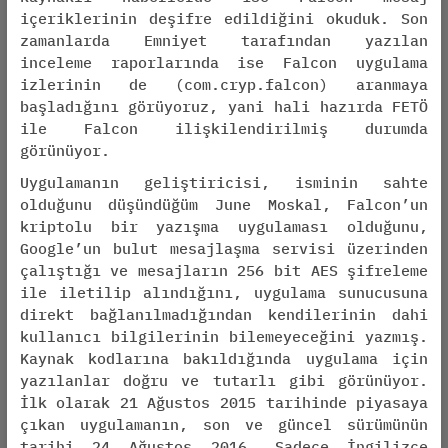
içeriklerinin deşifre edildiğini okuduk. Son
zamanlarda Emniyet tarafından yazılan
inceleme raporlarında ise Falcon uygulama
izlerinin de (com.cryp.falcon) aranmaya
başladığını görüyoruz, yani hali hazırda FETÖ
ile Falcon ilişkilendirilmiş durumda
görünüyor.
Uygulamanın geliştiricisi, isminin sahte
olduğunu düşündüğüm June Moskal, Falcon’un
kriptolu bir yazışma uygulaması olduğunu,
Google’un bulut mesajlaşma servisi üzerinden
çalıştığı ve mesajların 256 bit AES şifreleme
ile iletilip alındığını, uygulama sunucusuna
direkt bağlanılmadığından kendilerinin dahi
kullanıcı bilgilerinin bilemeyeceğini yazmış.
Kaynak kodlarına bakıldığında uygulama için
yazılanlar doğru ve tutarlı gibi görünüyor.
İlk olarak 21 Ağustos 2015 tarihinde piyasaya
çıkan uygulamanın, son ve güncel sürümünün
tarihi 24 Ağustos 2016. Sadece İngilizce