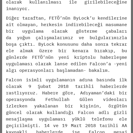
olarak kullanılması ile girilebileceğine
inanıyor.
Diğer taraftan, FETÖ’nün ByLock’u kendilerine
ait olmayan, herkesin indirebileceği masumane
bir uygulama olarak gösterme çabaları
da yoğun çalışmalarımız ve bulgularımızla
boşa çıktı. ByLock konusunu daha sonra tekrar
ele almak üzere bir kenara bırakıp, bu
günlerde FETÖ’nün yeni kriptolu haberleşme
uygulaması olarak lanse edilen Falcon’a -yeni
algı operasyonları başlamadan- bakalım.
Falcon isimli uygulamanın adına basında ilk
olarak 9 Şubat 2018 tarihli haberlerde
rastlıyoruz. Habere göre, Adıyaman’daki bir
operasyonda Fethullah Gülen videoları
izlerken yakalanan bir kişinin, örgütün
güncel olarak kullandığı Falcon adlı gizli
mesajlaşma uygulaması yüklü telefonu ele
geçirilmişti. 14 ve 19 Mart 2018 tarihli AA
kaynakli haberlerde ise Falcon mesaj