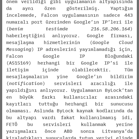
önem verildiği gibi uygulamanın altyapısında
da aynı özen gösterilmiş. Yaptığım
incelemede, Falcon uygulamasının sadece 443
numaralı port üzerinden Google’ın IP’leri ile
(
benim testimde 216.58.206.164
)
haberleştiğini anlıyoruz. Google firması,
mesajlaşma hizmetlerinin (
Google Cloud
Messaging
) IP adreslerini yayımlamadığı için,
Falcon Google IP Bloğundaki
(AS15169) herhangi bir Google IP’si ile
iletişim içinde olabilecektir. Tüm
mesajlaşmaların yine Google’ın bildirim
(
notification
) servisleri aracılığı ile
yapıldığını anlıyoruz. Uygulamanın ByLock’tan
en büyük farkı kullanıcılar arasındaki
kayıtları tuttuğu herhangi bir sunucusu
olmaması. Aslında ByLock kaynak kodlarında da
bu altyapı vardı fakat kullanılmamış idi,
FETÖ bu servisleri kullanmak yerine
yazışmaları önce ABD sonra Litvanya’da
kiraladıkları sunucularda tutup veriyi elinde