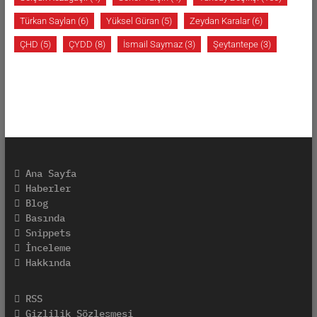
Türkan Saylan
(6)
Yüksel Güran
(5)
Zeydan Karalar
(6)
ÇHD
(5)
ÇYDD
(8)
İsmail Saymaz
(3)
Şeytantepe
(3)
Ana Sayfa
Haberler
Blog
Basında
Snippets
İnceleme
Hakkında
RSS
Gizlilik Sözleşmesi