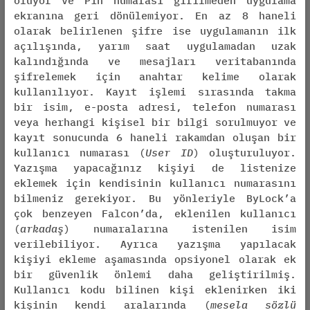
oluyor ve Pin numarası girilmeden uygulama
ekranına geri dönülemiyor. En az 8 haneli
olarak belirlenen şifre ise uygulamanın ilk
açılışında, yarım saat uygulamadan uzak
kalındığında ve mesajları veritabanında
şifrelemek için anahtar kelime olarak
kullanılıyor. Kayıt işlemi sırasında takma
bir isim, e-posta adresi, telefon numarası
veya herhangi kişisel bir bilgi sorulmuyor ve
kayıt sonucunda 6 haneli rakamdan oluşan bir
kullanıcı numarası (
User ID
) oluşturuluyor.
Yazışma yapacağınız kişiyi de listenize
eklemek için kendisinin kullanıcı numarasını
bilmeniz gerekiyor. Bu yönleriyle ByLock’a
çok benzeyen Falcon’da, eklenilen kullanıcı
(
arkadaş
) numaralarına istenilen isim
verilebiliyor. Ayrıca yazışma yapılacak
kişiyi ekleme aşamasında opsiyonel olarak ek
bir güvenlik önlemi daha geliştirilmiş.
Kullanıcı kodu bilinen kişi eklenirken iki
kişinin kendi aralarında (
mesela sözlü