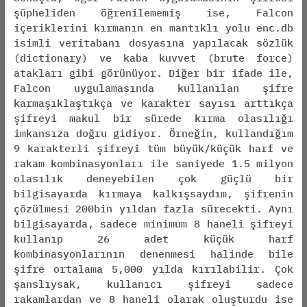
şüpheliden öğrenilememiş ise, Falcon
içeriklerini kırmanın en mantıklı yolu enc.db
isimli veritabanı dosyasına yapılacak sözlük
(dictionary) ve kaba kuvvet (brute force)
atakları gibi görünüyor. Diğer bir ifade ile,
Falcon uygulamasında kullanılan şifre
karmaşıklaştıkça ve karakter sayısı arttıkça
şifreyi makul bir sürede kırma olasılığı
imkansıza doğru gidiyor. Örneğin, kullandığım
9 karakterli şifreyi tüm büyük/küçük harf ve
rakam kombinasyonları ile saniyede 1.5 milyon
olasılık deneyebilen çok güçlü bir
bilgisayarda kırmaya kalkışsaydım, şifrenin
çözülmesi 200bin yıldan fazla sürecekti. Aynı
bilgisayarda, sadece minimum 8 haneli şifreyi
kullanıp 26 adet küçük harf
kombinasyonlarının denenmesi halinde bile
şifre ortalama 5,000 yılda kırılabilir. Çok
şanslıysak, kullanıcı şifreyi sadece
rakamlardan ve 8 haneli olarak oluşturdu ise