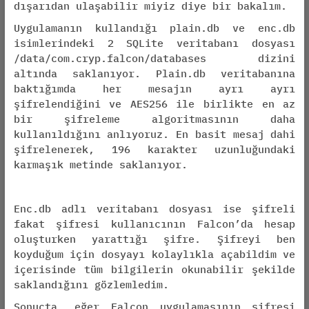
dışarıdan ulaşabilir miyiz diye bir bakalım.
Uygulamanın kullandığı plain.db ve enc.db
isimlerindeki 2 SQLite veritabanı dosyası
/data/com.cryp.falcon/databases dizini
altında saklanıyor. Plain.db veritabanına
baktığımda her mesajın ayrı ayrı
şifrelendiğini ve AES256 ile birlikte en az
bir şifreleme algoritmasının daha
kullanıldığını anlıyoruz. En basit mesaj dahi
şifrelenerek, 196 karakter uzunluğundaki
karmaşık metinde saklanıyor.
Enc.db adlı veritabanı dosyası ise şifreli
fakat şifresi kullanıcının Falcon’da hesap
oluşturken yarattığı şifre. Şifreyi ben
koyduğum için dosyayı kolaylıkla açabildim ve
içerisinde tüm bilgilerin okunabilir şekilde
saklandığını gözlemledim.
Sonuçta, eğer Falcon uygulamasının şifresi