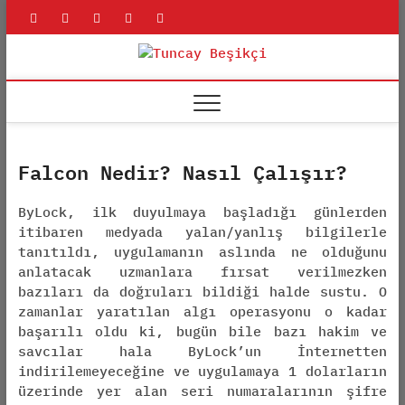
Skip
rss
linkedin
twitter
youtube
facebook
to
content
Tuncay
ADLI BILIŞIM UZMANI
Beşikçi
Falcon Nedir? Nasıl Çalışır?
ByLock, ilk duyulmaya başladığı günlerden
itibaren medyada yalan/yanlış bilgilerle
tanıtıldı, uygulamanın aslında ne olduğunu
anlatacak uzmanlara fırsat verilmezken
bazıları da doğruları bildiği halde sustu. O
zamanlar yaratılan algı operasyonu o kadar
başarılı oldu ki, bugün bile bazı hakim ve
savcılar hala ByLock’un İnternetten
indirilemeyeceğine ve uygulamaya 1 dolarların
üzerinde yer alan seri numaralarının şifre