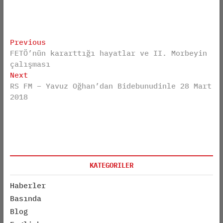
Post
Previous
Previous
FETÖ’nün kararttığı hayatlar ve II. Morbeyin
post:
navigation
çalışması
Next
Next
RS FM – Yavuz Oğhan’dan Bidebunudinle 28 Mart
post:
2018
KATEGORILER
Haberler
Basında
Blog