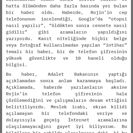
hatta ölümünden daha fazla basında yer bulan
bir haber oldu. Haberde, Rojin’in cep
telefonunun incelendiği, Google’da “otopsi
nasıl yapılır”, “öldükten sonra cennete nasıl
gidilir” gibi aramaların yapıldığını
yazıyordu. Kanıt niteliğinde hiçbir belge
veya fotoğraf kullanılmadan yapılan “intihar”
temalı bir haber, bir de telefon şifresinin
yüksek güvenlikte ve 10 haneli olduğu
bilgisi.
Bu haber, Adalet Bakanının yaptığı
açıklamadan sonra anlam kazanmaya başladı.
Açıklamada, haberde yazılanların aksine
Rojin’in telefon şifresinin hala
çözülemediğini ve çalışmaların devam ettiğini
belirtiliyordu. Meslek icabı, ekran kilidi
açılamayan bir telefondaki veriye ve
dolayısıyla geçmiş İnternet aramalarına
ulaşılamayacağını gayet iyi biliyorum. Bu
bilgilere bir şekilde ulaşılmışsa dahi –ki bu