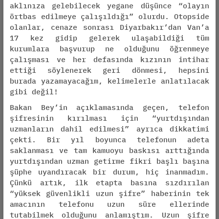
aklınıza gelebilecek yegane düşünce “olayın
örtbas edilmeye çalışıldığı” olurdu. Otopside
olanlar, cenaze sonrası Diyarbakır’dan Van’a
17 kez gidip gelerek ulaşabildiği tüm
kurumlara başvurup ne olduğunu öğrenmeye
çalışması ve her defasında kızının intihar
ettiği söylenerek geri dönmesi, hepsini
burada yazamayacağım, kelimelerle anlatılacak
gibi değil!
Bakan Bey’in açıklamasında geçen, telefon
şifresinin kırılması için “yurtdışından
uzmanların dahil edilmesi” ayrıca dikkatimi
çekti. Bir yıl boyunca telefonun adeta
saklanması ve tam kamuoyu baskısı arttığında
yurtdışından uzman getirme fikri başlı başına
şüphe uyandıracak bir durum, hiç inanmadım.
Çünkü artık, ilk etapta basına sızdırılan
“yüksek güvenlikli uzun şifre” haberinin tek
amacının telefonu uzun süre ellerinde
tutabilmek olduğunu anlamıştım. Uzun şifre