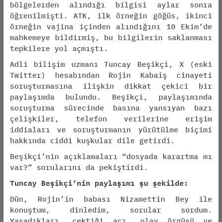
bölgelerden alındığı bilgisi aylar sonra
öğrenilmişti. ATK, ilk örneğin göğüs, ikinci
örneğin vajina içinden alındığını 10 Ekim’de
mahkemeye bildirmiş, bu bilgilerin saklanması
tepkilere yol açmıştı.
Adli bilişim uzmanı Tuncay Beşikçi, X (eski
Twitter) hesabından Rojin Kabaiş cinayeti
soruşturmasına ilişkin dikkat çekici bir
paylaşımda bulundu. Beşikçi, paylaşımında
soruşturma sürecinde basına yansıyan bazı
çelişkiler, telefon verilerine erişim
iddiaları ve soruşturmanın yürütülme biçimi
hakkında ciddi kuşkular dile getirdi.
Beşikçi’nin açıklamaları “dosyada karartma mı
var?” sorularını da pekiştirdi.
Tuncay Beşikçi’nin paylaşımı şu şekilde:
Dün, Rojin’in babası Nizamettin Bey ile
konuştum, dinledim, sorular sordum.
Yaşadıkları, çektiği acı, olay örgüsü ve