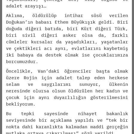
adalet arayışı…
Aklıma, öldürülüp intihar süsü verilen
Doğukan’ın babası Ethem Büyükışık geldi. Biri
doğuda diğeri batıda, biri Kürt diğeri Türk,
biri sivil diğeri asker olsa da, farklı
cümleler kursalar da yaşadıkları, yaşatanlar
ve çektikleri acı aynı, evlatlarını kaybetmiş
iki babaya da destek olmak ise çocuklarımıza
borcumuzdur.
Öncelikle, Van’daki öğrenciler başta olmak
üzere Rojin için adalet talep eden herkese
selam ve saygılarımı sunuyor, ülkenin
neresinde olursa olsun öldürülen her kadın ve
çocuk için aynı duyarlılığın gösterilmesini
bekliyorum.
Bu tepki sayesinde nihayet bakanlık
seviyesinde bir açıklama yapıldı ve “tek bir
nokta dahi karanlıkta kalmadan maddi gerçeğin
mutlaka ortaya çıkarılması” sözü verildi.