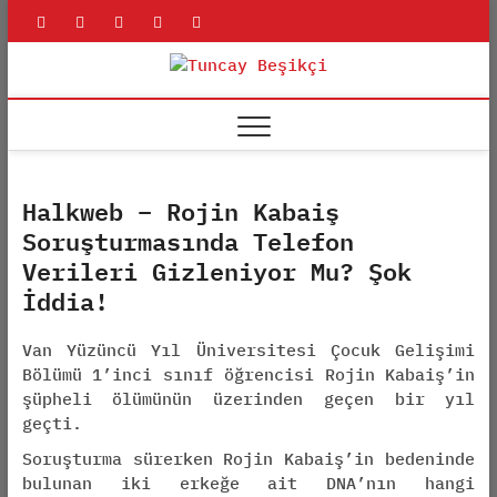
Skip
rss
linkedin
twitter
youtube
facebook
to
content
Tuncay
ADLI BILIŞIM UZMANI
Beşikçi
Halkweb – Rojin Kabaiş
Soruşturmasında Telefon
Verileri Gizleniyor Mu? Şok
İddia!
Van Yüzüncü Yıl Üniversitesi Çocuk Gelişimi
Bölümü 1’inci sınıf öğrencisi Rojin Kabaiş’in
şüpheli ölümünün üzerinden geçen bir yıl
geçti.
Soruşturma sürerken Rojin Kabaiş’in bedeninde
bulunan iki erkeğe ait DNA’nın hangi