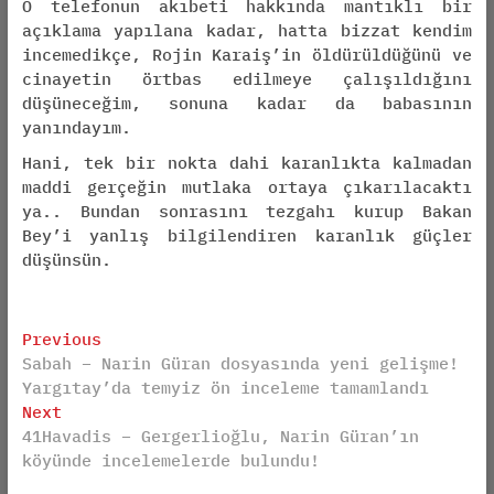
O telefonun akıbeti hakkında mantıklı bir
açıklama yapılana kadar, hatta bizzat kendim
incemedikçe, Rojin Karaiş’in öldürüldüğünü ve
cinayetin örtbas edilmeye çalışıldığını
düşüneceğim, sonuna kadar da babasının
yanındayım.
Hani, tek bir nokta dahi karanlıkta kalmadan
maddi gerçeğin mutlaka ortaya çıkarılacaktı
ya.. Bundan sonrasını tezgahı kurup Bakan
Bey’i yanlış bilgilendiren karanlık güçler
düşünsün.
Post
Previous
Previous
Sabah – Narin Güran dosyasında yeni gelişme!
post:
navigation
Yargıtay’da temyiz ön inceleme tamamlandı
Next
Next
41Havadis – Gergerlioğlu, Narin Güran’ın
post:
köyünde incelemelerde bulundu!