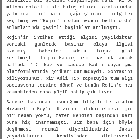
milyon dolarlık bir buluş olurdu- aralarından
yalnızca intiharı çağrıştıran bilgiler
seçilmiş ve “Rojin’in ölüm nedeni belli oldu”
anlamlarında çeşitli başlıklar atılmıştı.
Rojin’in intihar ettiği algısı yayıldıktan
sonraki günlerde basının olaya ilgisi
azalmış, haberler adeta bıçak gibi
kesilmişti. Rojin Kabaiş ismi basında ancak
haftada 1-2 kez ve sadece kadın dayanışma
platformlarında görünür durumdaydı. Sonrasını
biliyorsunuz, bir Adli Tıp raporuyla tüm algı
operasyonu tersine döndü ve bugün Rojin’e her
zamankinden daha güçlü sahip çıkılıyor.
Sadece basından okuduğum bilgilerle aradım
Nizamettin Bey’i. Kızının intihar etmesi için
bir neden yoktu, zaten kendisi başından beri
buna hiç inanmamıştı. Bir baba için böyle
düşünmesi normal diyebilirsiniz fakat
yaşadıklarını kendisinden dinlerseniz