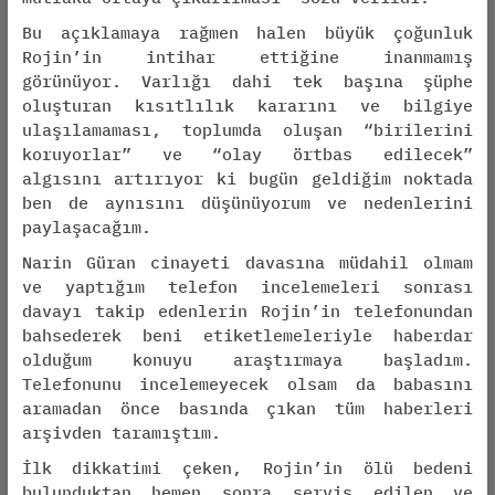
Bu açıklamaya rağmen halen büyük çoğunluk
Rojin’in intihar ettiğine inanmamış
görünüyor. Varlığı dahi tek başına şüphe
oluşturan kısıtlılık kararını ve bilgiye
ulaşılamaması, toplumda oluşan “birilerini
koruyorlar” ve “olay örtbas edilecek”
algısını artırıyor ki bugün geldiğim noktada
ben de aynısını düşünüyorum ve nedenlerini
paylaşacağım.
Narin Güran cinayeti davasına müdahil olmam
ve yaptığım telefon incelemeleri sonrası
davayı takip edenlerin Rojin’in telefonundan
bahsederek beni etiketlemeleriyle haberdar
olduğum konuyu araştırmaya başladım.
Telefonunu incelemeyecek olsam da babasını
aramadan önce basında çıkan tüm haberleri
arşivden taramıştım.
İlk dikkatimi çeken, Rojin’in ölü bedeni
bulunduktan hemen sonra servis edilen ve