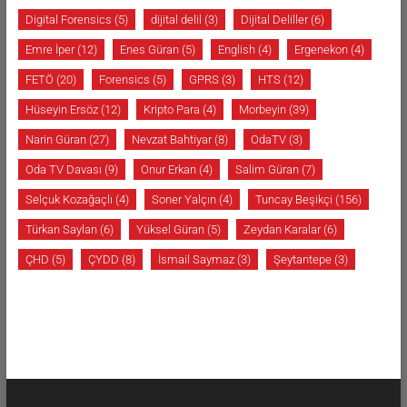
Digital Forensics
(5)
dijital delil
(3)
Dijital Deliller
(6)
Emre İper
(12)
Enes Güran
(5)
English
(4)
Ergenekon
(4)
FETÖ
(20)
Forensics
(5)
GPRS
(3)
HTS
(12)
Hüseyin Ersöz
(12)
Kripto Para
(4)
Morbeyin
(39)
Narin Güran
(27)
Nevzat Bahtiyar
(8)
OdaTV
(3)
Oda TV Davası
(9)
Onur Erkan
(4)
Salim Güran
(7)
Selçuk Kozağaçlı
(4)
Soner Yalçın
(4)
Tuncay Beşikçi
(156)
Türkan Saylan
(6)
Yüksel Güran
(5)
Zeydan Karalar
(6)
ÇHD
(5)
ÇYDD
(8)
İsmail Saymaz
(3)
Şeytantepe
(3)