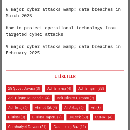
6 major cyber attacks &amp; data breaches in
March 2025
How to protect operational technology from
targeted cyber attacks
9 major cyber attacks &amp; data breaches in
February 2025
ETİKETLER
28 Şubat Davası
(3)
Adli Bilirkişi
(4)
Adli Bilişim
(33)
Adli Bilişim Mühendisi
(4)
Adli Bilişim Uzmanı
(7)
Adli İmaj
(5)
Ahmet Şık
(4)
Ali Aktaş
(5)
Art
(3)
Bilirkişi
(3)
Bilirkişi Raporu
(7)
ByLock
(60)
CGNAT
(4)
Cumhuriyet Davası
(21)
Daraltılmış Baz
(11)