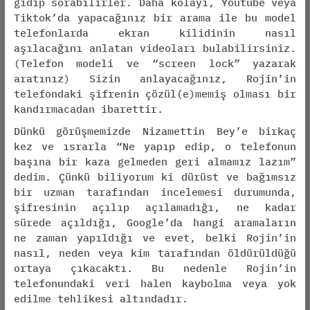
gidip sorabilirler. Daha kolayı, Youtube veya
Tiktok’da yapacağınız bir arama ile bu model
telefonlarda ekran kilidinin nasıl
aşılacağını anlatan videoları bulabilirsiniz.
(Telefon modeli ve “screen lock” yazarak
aratınız) Sizin anlayacağınız, Rojin’in
telefondaki şifrenin çözül(e)memiş olması bir
kandırmacadan ibarettir.
Dünkü görüşmemizde Nizamettin Bey’e birkaç
kez ve ısrarla “Ne yapıp edip, o telefonun
başına bir kaza gelmeden geri almamız lazım”
dedim. Çünkü biliyorum ki dürüst ve bağımsız
bir uzman tarafından incelemesi durumunda,
şifresinin açılıp açılamadığı, ne kadar
sürede açıldığı, Google’da hangi aramaların
ne zaman yapıldığı ve evet, belki Rojin’in
nasıl, neden veya kim tarafından öldürüldüğü
ortaya çıkacaktı. Bu nedenle Rojin’in
telefonundaki veri halen kaybolma veya yok
edilme tehlikesi altındadır.