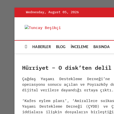
Skip
Wednesday, August 05, 2026
to
content
Tuncay Be
ADLI BILIŞIM UZMANI
HABERLER
BLOG
İNCELEME
BASINDA
Hürriyet – O disk’ten delil
Çağdaş Yaşamı Destekleme Derneği’ne
operasyonu sonucu açılan ve Poyrazköy d
dijital verilere dayandığı ortaya çıktı.
‘Kafes eylem planı’, ‘Amirallere suika
Yaşamı Destekleme Derneği (ÇYDD) ve Ç
iddialara ilişkin dosyaların birleştiğ