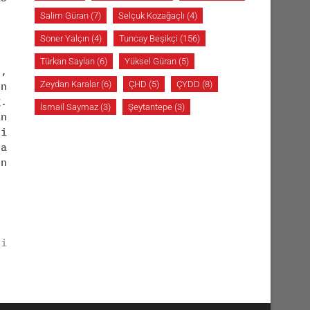
Salim Güran
(7)
Selçuk Kozağaçlı
(4)
Soner Yalçın
(4)
Tuncay Beşikçi
(156)
Türkan Saylan
(6)
Yüksel Güran
(5)
e,
Zeydan Karalar
(6)
ÇHD
(5)
ÇYDD
(8)
en
g.
İsmail Saymaz
(3)
Şeytantepe
(3)
an
li
da
en
di