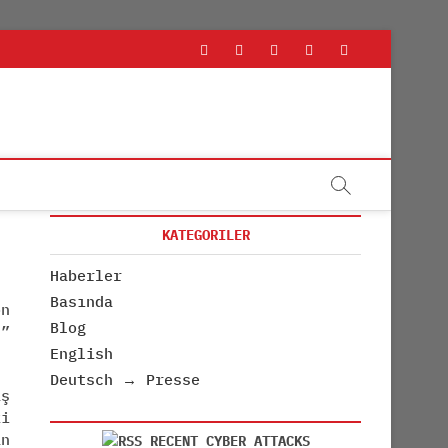
rss
linkedin
twitter
youtube
facebook
KATEGORILER
Haberler
Basında
n
Blog
n”
English
Deutsch → Presse
aş
ki
an
RECENT CYBER ATTACKS