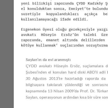
yeni bilirkişi raporunda ÇYDD Kadıköy Ş
el konulduktan sonra, Emniyet’te bulundu
suretiyle kopyalandıkları açıkça b
kullanılamayacağı ifade edildi.
Ergenekon üyesi oluğu gerekçesiyle yargı
avukatı Hüseyin Ersöz’ün talebi üze
raporunda, emanet altında delillerden
kötüye kullanmak’ suçlarından soruşturma
Saylan’ın da evi aranmıştı
ÇYDD avukatı Hüseyin Ersöz, suçlamalara da
Şubesi’nden el konulan hard diski ABD’li adli bi
30 Ağustos 2013’te hazırladığı raporda da 
bilgisayara takılarak yüklendiği ve sonrası
kapsamında 13 Nisan 2009’da Prof. Dr. Türkan 
Saylan, operasyonun ardından kısa bir süre son