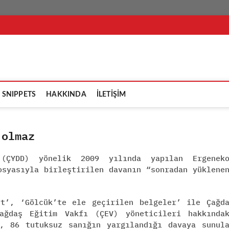
şikçi
SNIPPETS
HAKKINDA
İLETİŞİM
 olmaz
 (ÇYDD) yönelik 2009 yılında yapılan Ergeneko
osyasıyla birleştirilen davanın “sonradan yüklene
st’, ‘Gölcük’te ele geçirilen belgeler’ ile Çağd
ağdaş Eğitim Vakfı (ÇEV) yöneticileri hakkında
i, 86 tutuksuz sanığın yargılandığı davaya sunul