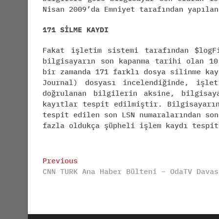
Nisan 2009’da Emniyet tarafından yapılan
171 SİLME KAYDI
Fakat işletim sistemi tarafından $logF
bilgisayarın son kapanma tarihi olan 10
bir zamanda 171 farklı dosya silinme kay
Journal) dosyası incelendiğinde, işle
doğrulanan bilgilerin aksine, bilgisay
kayıtlar tespit edilmiştir. Bilgisayarı
tespit edilen son LSN numaralarından son
fazla oldukça şüpheli işlem kaydı tespit
Post
Previous
Previous
CNN TURK Ana Haber Bülteni – OdaTV Davas
post:
navigation