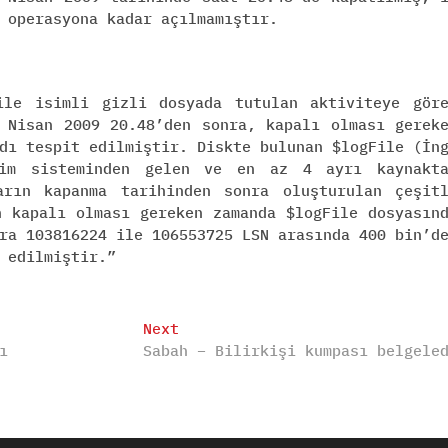
 operasyona kadar açılmamıştır.
ile isimli gizli dosyada tutulan aktiviteye gör
 Nisan 2009 20.48’den sonra, kapalı olması gerek
dı tespit edilmiştir. Diskte bulunan $logFile (İn
tim sisteminden gelen ve en az 4 ayrı kaynakt
arın kapanma tarihinden sonra oluşturulan çeşit
n kapalı olması gereken zamanda $logFile dosyasın
ra 103816224 ile 106553725 LSN arasında 400 bin’d
 edilmiştir.”
Next
Next
ı
Sabah – Bilirkişi kumpası belgele
post: