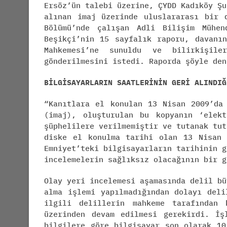
Ersöz’ün talebi üzerine, ÇYDD Kadıköy Şu
alınan imaj üzerinde uluslararası bir 
Bölümü’nde çalışan Adli Bilişim Mühen
Beşikçi’nin 15 sayfalık raporu, davanı
Mahkemesi’ne sunuldu ve bilirkişile
gönderilmesini istedi. Raporda şöyle den
BİLGİSAYARLARIN SAATLERİNİN GERİ ALINDIĞ
“Kanıtlara el konulan 13 Nisan 2009’da
(imaj), oluşturulan bu kopyanın ‘elek
şüphelilere verilmemiştir ve tutanak tut
diske el konulma tarihi olan 13 Nisan 
Emniyet’teki bilgisayarların tarihinin g
incelemelerin sağlıksız olacağının bir g
Olay yeri incelemesi aşamasında delil bü
alma işlemi yapılmadığından dolayı deli
ilgili delillerin mahkeme tarafından 
üzerinden devam edilmesi gerekirdi. İş
bilgilere göre bilgisayar son olarak 10