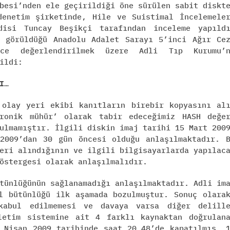
besi’nden ele geçirildiği öne sürülen sabit diskt
denetim şirketinde, Hile ve Suistimal İncelemele
disi Tuncay Beşikçi tarafından inceleme yapıld
n görüldüğü Anadolu Adalet Sarayı 5’inci Ağır Ce
rce değerlendirilmek üzere Adli Tıp Kurumu’n
ildi:
I…
 olay yeri ekibi kanıtların birebir kopyasını al
tronik mühür’ olarak tabir edeceğimiz HASH değe
ulmamıştır. İlgili diskin imaj tarihi 15 Mart 200
2009’dan 30 gün öncesi olduğu anlaşılmaktadır. 
eri alındığının ve ilgili bilgisayarlarda yapılac
östergesi olarak anlaşılmalıdır.
tünlüğünün sağlanamadığı anlaşılmaktadır. Adli im
l bütünlüğü ilk aşamada bozulmuştur. Sonuç olara
kabul edilmemesi ve davaya varsa diğer delill
letim sistemine ait 4 farklı kaynaktan doğrulan
 Nisan 2009 tarihinde saat 20.48’de kapatılmış, 