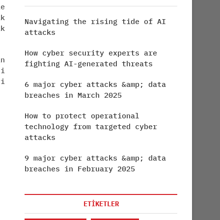
ke
ak
Navigating the rising tide of AI
k
attacks
How cyber security experts are
in
fighting AI-generated threats
i
vi
6 major cyber attacks &amp; data
breaches in March 2025
How to protect operational
technology from targeted cyber
attacks
9 major cyber attacks &amp; data
breaches in February 2025
ETİKETLER