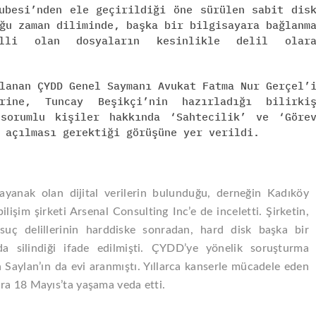
ubesi’nden ele geçirildiği öne sürülen sabit dis
ğu zaman diliminde, başka bir bilgisayara bağlanm
elli olan dosyaların kesinlikle delil olara
lanan ÇYDD Genel Saymanı Avukat Fatma Nur Gerçel’
rine, Tuncay Beşikçi’nin hazırladığı bilirkiş
 sorumlu kişiler hakkında ‘Sahtecilik’ ve ‘Göre
 açılması gerektiği görüşüne yer verildi.
yanak olan dijital verilerin bulunduğu, derneğin Kadıköy
lişim şirketi Arsenal Consulting Inc’e de inceletti. Şirketin,
suç delillerinin harddiske sonradan, hard disk başka bir
nda silindiği ifade edilmişti. ÇYDD’ye yönelik soruşturma
Saylan’ın da evi aranmıştı. Yıllarca kanserle mücadele eden
ra 18 Mayıs’ta yaşama veda etti.