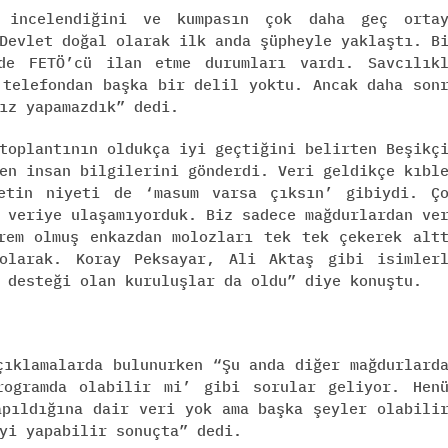
n incelendiğini ve kumpasın çok daha geç orta
Devlet doğal olarak ilk anda şüpheyle yaklaştı. B
e FETÖ’cü ilan etme durumları vardı. Savcılık
 telefondan başka bir delil yoktu. Ancak daha son
ız yapamazdık” dedi.
toplantının oldukça iyi geçtiğini belirten Beşikç
en insan bilgilerini gönderdi. Veri geldikçe kıbl
letin niyeti de ‘masum varsa çıksın’ gibiydi. Ç
 veriye ulaşamıyorduk. Biz sadece mağdurlardan ve
rem olmuş enkazdan molozları tek tek çekerek alt
olarak. Koray Peksayar, Ali Aktaş gibi isimler
 desteği olan kuruluşlar da oldu” diye konuştu.
çıklamalarda bulunurken “Şu anda diğer mağdurlard
rogramda olabilir mi’ gibi sorular geliyor. Hen
apıldığına dair veri yok ama başka şeyler olabili
yi yapabilir sonuçta” dedi.