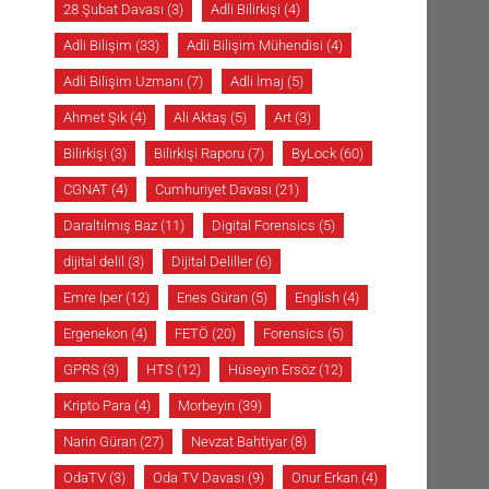
28 Şubat Davası
(3)
Adli Bilirkişi
(4)
Adli Bilişim
(33)
Adli Bilişim Mühendisi
(4)
Adli Bilişim Uzmanı
(7)
Adli İmaj
(5)
Ahmet Şık
(4)
Ali Aktaş
(5)
Art
(3)
Bilirkişi
(3)
Bilirkişi Raporu
(7)
ByLock
(60)
CGNAT
(4)
Cumhuriyet Davası
(21)
Daraltılmış Baz
(11)
Digital Forensics
(5)
dijital delil
(3)
Dijital Deliller
(6)
Emre İper
(12)
Enes Güran
(5)
English
(4)
Ergenekon
(4)
FETÖ
(20)
Forensics
(5)
GPRS
(3)
HTS
(12)
Hüseyin Ersöz
(12)
Kripto Para
(4)
Morbeyin
(39)
Narin Güran
(27)
Nevzat Bahtiyar
(8)
OdaTV
(3)
Oda TV Davası
(9)
Onur Erkan
(4)