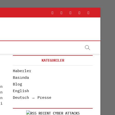
rss
linkedin
twitter
youtube
facebook
KATEGORILER
Haberler
Basında
Blog
en
English
n
Deutsch → Presse
en
ni
RECENT CYBER ATTACKS