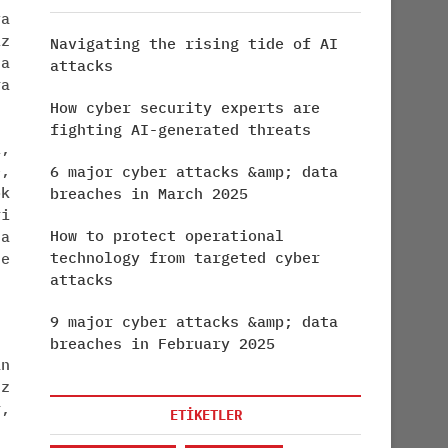
ya
iz
Navigating the rising tide of AI
la
attacks
ra
How cyber security experts are
fighting AI-generated threats
i,
e,
6 major cyber attacks &amp; data
ok
breaches in March 2025
ri
How to protect operational
ta
technology from targeted cyber
le
attacks
9 major cyber attacks &amp; data
breaches in February 2025
an
üz
r,
ETİKETLER