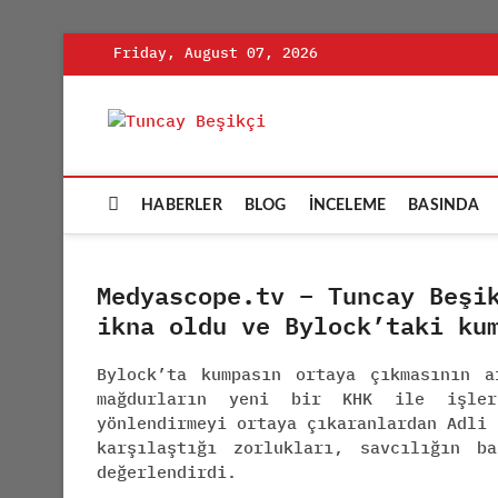
Skip
Friday, August 07, 2026
to
content
Tuncay Be
ADLI BILIŞIM UZMANI
HABERLER
BLOG
İNCELEME
BASINDA
Medyascope.tv – Tuncay Beşi
ikna oldu ve Bylock’taki ku
Bylock’ta kumpasın ortaya çıkmasının a
mağdurların yeni bir KHK ile işler
yönlendirmeyi ortaya çıkaranlardan Adli
karşılaştığı zorlukları, savcılığın b
değerlendirdi.