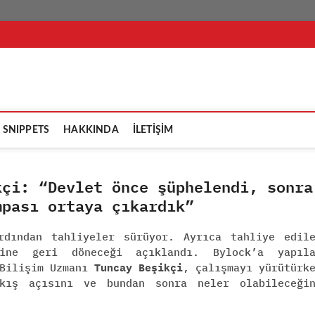
şikçi
SNIPPETS
HAKKINDA
İLETİŞİM
kçi: “Devlet önce şüphelendi, sonra
mpası ortaya çıkardık”
rdından tahliyeler sürüyor. Ayrıca tahliye edil
ine geri döneceği açıklandı. Bylock’a yapıla
 Bilişim Uzmanı
Tuncay Beşikçi
, çalışmayı yürütürk
akış açısını ve bundan sonra neler olabileceği