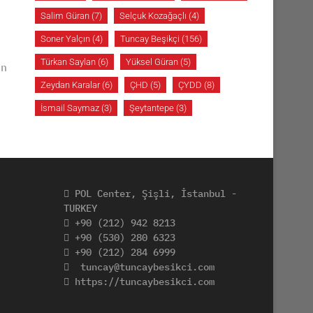
Salim Güran
(7)
Selçuk Kozağaçlı
(4)
Soner Yalçın
(4)
Tuncay Beşikçi
(156)
Türkan Saylan
(6)
Yüksel Güran
(5)
un
Zeydan Karalar
(6)
ÇHD
(5)
ÇYDD
(8)
İsmail Saymaz
(3)
Şeytantepe
(3)
POL Center, Şişli, İstanbul -
TURKEY
+90 (212) 942 8213
+90 (530) 280 6323
+90 (212) 284 6999
tuncay@tuncaybesikci.com
https://tuncaybesikci.com