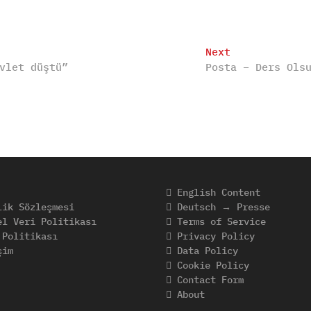
Next
Next
vlet düştü”
Posta – Ders Ols
post:
English Content
ik Sözleşmesi
Deutsch → Presse
l Veri Politikası
Terms of Service
Politikası
Privacy Policy
şim
Data Policy
Cookie Policy
Contact Form
About