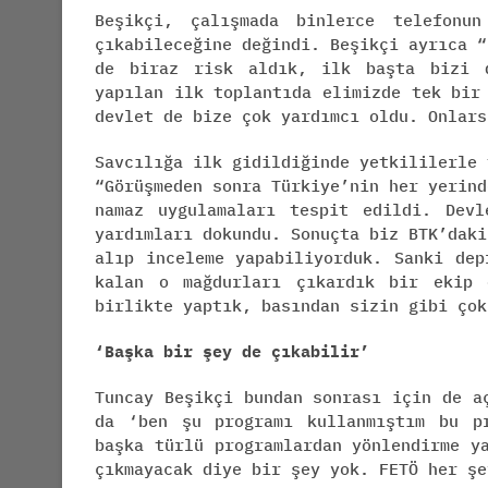
Beşikçi, çalışmada binlerce telefonu
çıkabileceğine değindi. Beşikçi ayrıca “
de biraz risk aldık, ilk başta bizi d
yapılan ilk toplantıda elimizde tek bir
devlet de bize çok yardımcı oldu. Onlars
Savcılığa ilk gidildiğinde yetkililerle 
“Görüşmeden sonra Türkiye’nin her yerind
namaz uygulamaları tespit edildi. Dev
yardımları dokundu. Sonuçta biz BTK’daki
alıp inceleme yapabiliyorduk. Sanki dep
kalan o mağdurları çıkardık bir ekip 
birlikte yaptık, basından sizin gibi çok
‘Başka bir şey de çıkabilir’
Tuncay Beşikçi bundan sonrası için de a
da ‘ben şu programı kullanmıştım bu p
başka türlü programlardan yönlendirme y
çıkmayacak diye bir şey yok. FETÖ her şe