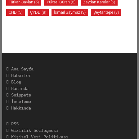
Türkan Saylan
(6)
Yüksel Güran
(5)
Zeydan Karalar
(6)
ÇHD
(5)
ÇYDD
(8)
İsmail Saymaz
(3)
Şeytantepe
(3)
Ana Sayfa
Haberler
Blog
Basında
Snippets
İnceleme
Hakkında
RSS
Gizlilik Sözleşmesi
Kişisel Veri Politikası