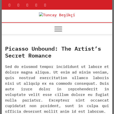
Skip
rss
linkedin
twitter
youtube
facebook
to
content
Tuncay
ADLI BILIŞIM UZMANI
Beşikçi
Picasso Unbound: The Artist’s
Secret Romance
Sed do eiusmod tempor incididunt ut labore et
dolore magna aliqua. Ut enim ad minim veniam,
quis nostrud exercitation ullamco laboris
nisi ut aliquip ex ea commodo consequat. Duis
aute irure dolor in reprehenderit in
voluptate velit esse cillum dolore eu fugiat
nulla pariatur. Excepteur sint occaecat
cupidatat non proident, sunt in culpa qui
officia deserunt mollit anim id est laborum.