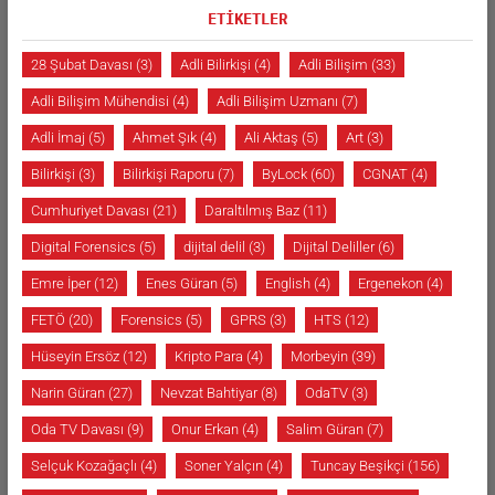
ETİKETLER
28 Şubat Davası
(3)
Adli Bilirkişi
(4)
Adli Bilişim
(33)
Adli Bilişim Mühendisi
(4)
Adli Bilişim Uzmanı
(7)
Adli İmaj
(5)
Ahmet Şık
(4)
Ali Aktaş
(5)
Art
(3)
Bilirkişi
(3)
Bilirkişi Raporu
(7)
ByLock
(60)
CGNAT
(4)
Cumhuriyet Davası
(21)
Daraltılmış Baz
(11)
Digital Forensics
(5)
dijital delil
(3)
Dijital Deliller
(6)
Emre İper
(12)
Enes Güran
(5)
English
(4)
Ergenekon
(4)
FETÖ
(20)
Forensics
(5)
GPRS
(3)
HTS
(12)
Hüseyin Ersöz
(12)
Kripto Para
(4)
Morbeyin
(39)
Narin Güran
(27)
Nevzat Bahtiyar
(8)
OdaTV
(3)
Oda TV Davası
(9)
Onur Erkan
(4)
Salim Güran
(7)
Selçuk Kozağaçlı
(4)
Soner Yalçın
(4)
Tuncay Beşikçi
(156)