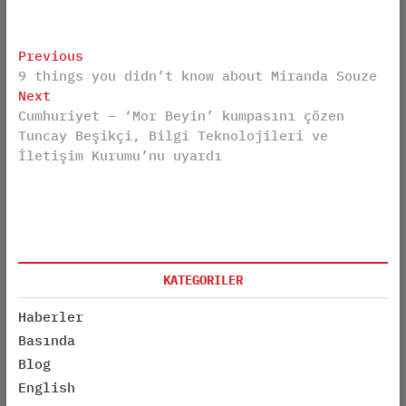
Post
Previous
Previous
9 things you didn’t know about Miranda Souze
post:
navigation
Next
Next
Cumhuriyet – ‘Mor Beyin’ kumpasını çözen
post:
Tuncay Beşikçi, Bilgi Teknolojileri ve
İletişim Kurumu’nu uyardı
KATEGORILER
Haberler
Basında
Blog
English