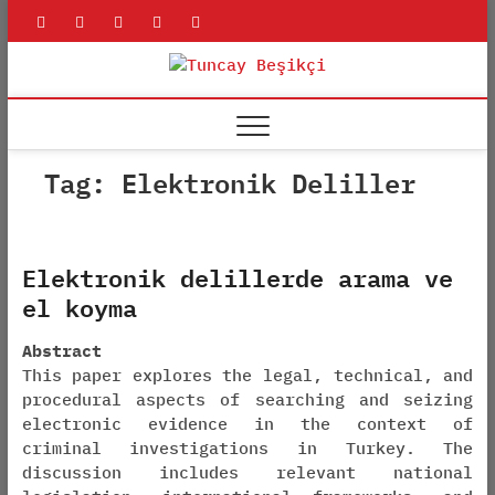
Skip
rss
linkedin
twitter
youtube
facebook
to
content
Tuncay
ADLI BILIŞIM UZMANI
Beşikçi
Tag:
Elektronik Deliller
Elektronik delillerde arama ve
el koyma
Abstract
This paper explores the legal, technical, and
procedural aspects of searching and seizing
electronic evidence in the context of
criminal investigations in Turkey. The
discussion includes relevant national