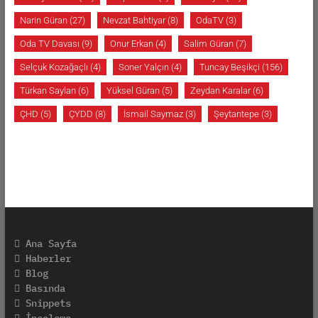
Narin Güran
(27)
Nevzat Bahtiyar
(8)
OdaTV
(3)
Oda TV Davası
(9)
Onur Erkan
(4)
Salim Güran
(7)
Selçuk Kozağaçlı
(4)
Soner Yalçın
(4)
Tuncay Beşikçi
(156)
Türkan Saylan
(6)
Yüksel Güran
(5)
Zeydan Karalar
(6)
ÇHD
(5)
ÇYDD
(8)
İsmail Saymaz
(3)
Şeytantepe
(3)
Ana Sayfa
Haberler
Blog
Basında
Snippets