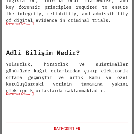
legislation, international frameworks, and
key forensic principles required to ensure
the integrity, reliability, and admissibility
of digital evidence in criminal trials.
Devamını Oku…
Adli Bilişim Nedir?
Yolsuzluk, hırsızlık ve suistimaller
günümüzde kağıt ortamlardan çıkıp elektronik
ortama geçmiştir ve artık kamu ve özel
kuruluşlardaki verinin tamamına yakını
elektronik ortaklarda saklanmaktadır.
Devamını Oku…
KATEGORILER