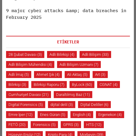
9 major cyber attacks &amp; data breaches in
February 2025
ETİKETLER
28 Şubat Davası
(3)
Adli Bilirkişi
(4)
Adli Bilişim
(33)
Adli Bilişim Mühendisi
(4)
Adli Bilişim Uzmanı
(7)
Adli İmaj
(5)
Ahmet Şık
(4)
Ali Aktaş
(5)
Art
(3)
Bilirkişi
(3)
Bilirkişi Raporu
(7)
ByLock
(60)
CGNAT
(4)
Cumhuriyet Davası
(21)
Daraltılmış Baz
(11)
Digital Forensics
(5)
dijital delil
(3)
Dijital Deliller
(6)
Emre İper
(12)
Enes Güran
(5)
English
(4)
Ergenekon
(4)
FETÖ
(20)
Forensics
(5)
GPRS
(3)
HTS
(12)
Hüseyin Ersöz
(12)
Kripto Para
(4)
Morbeyin
(39)