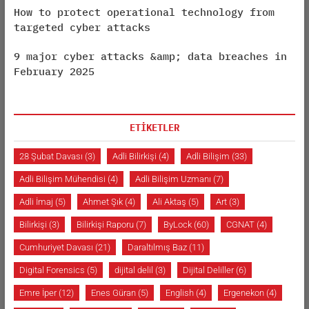
How to protect operational technology from
targeted cyber attacks
9 major cyber attacks &amp; data breaches in
February 2025
ETİKETLER
28 Şubat Davası
(3)
Adli Bilirkişi
(4)
Adli Bilişim
(33)
Adli Bilişim Mühendisi
(4)
Adli Bilişim Uzmanı
(7)
Adli İmaj
(5)
Ahmet Şık
(4)
Ali Aktaş
(5)
Art
(3)
Bilirkişi
(3)
Bilirkişi Raporu
(7)
ByLock
(60)
CGNAT
(4)
Cumhuriyet Davası
(21)
Daraltılmış Baz
(11)
Digital Forensics
(5)
dijital delil
(3)
Dijital Deliller
(6)
Emre İper
(12)
Enes Güran
(5)
English
(4)
Ergenekon
(4)