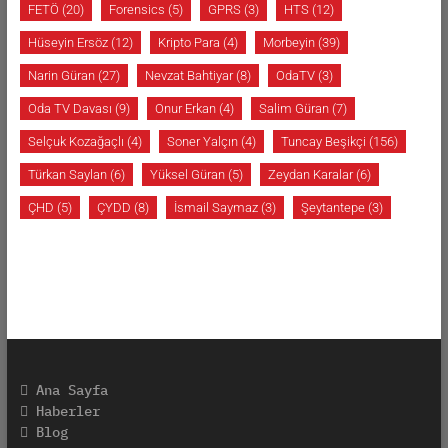
FETÖ
(20)
Forensics
(5)
GPRS
(3)
HTS
(12)
Hüseyin Ersöz
(12)
Kripto Para
(4)
Morbeyin
(39)
Narin Güran
(27)
Nevzat Bahtiyar
(8)
OdaTV
(3)
Oda TV Davası
(9)
Onur Erkan
(4)
Salim Güran
(7)
Selçuk Kozağaçlı
(4)
Soner Yalçın
(4)
Tuncay Beşikçi
(156)
Türkan Saylan
(6)
Yüksel Güran
(5)
Zeydan Karalar
(6)
ÇHD
(5)
ÇYDD
(8)
İsmail Saymaz
(3)
Şeytantepe
(3)
Ana Sayfa
Haberler
Blog