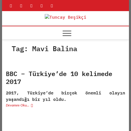
Skip
rss
linkedin
twitter
youtube
facebook
to
content
Tuncay
ADLI BILIŞIM UZMANI
Beşikçi
Tag:
Mavi Balina
BBC – Türkiye’de 10 kelimede
2017
2017, Türkiye’de birçok önemli olayın
yaşandığı bir yıl oldu.
Devamını Oku…