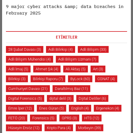
9 major cyber attacks &amp; data breaches in
February 2025
ETİKETLER
28 Şubat Davası
(3)
Adli Bilirkişi
(4)
Adli Bilişim
(33)
Adli Bilişim Mühendisi
(4)
Adli Bilişim Uzmanı
(7)
Adli İmaj
(5)
Ahmet Şık
(4)
Ali Aktaş
(5)
Art
(3)
Bilirkişi
(3)
Bilirkişi Raporu
(7)
ByLock
(60)
CGNAT
(4)
Cumhuriyet Davası
(21)
Daraltılmış Baz
(11)
Digital Forensics
(5)
dijital delil
(3)
Dijital Deliller
(6)
Emre İper
(12)
Enes Güran
(5)
English
(4)
Ergenekon
(4)
FETÖ
(20)
Forensics
(5)
GPRS
(3)
HTS
(12)
Hüseyin Ersöz
(12)
Kripto Para
(4)
Morbeyin
(39)