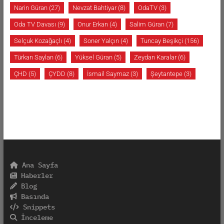
Narin Güran
(27)
Nevzat Bahtiyar
(8)
OdaTV
(3)
Oda TV Davası
(9)
Onur Erkan
(4)
Salim Güran
(7)
Selçuk Kozağaçlı
(4)
Soner Yalçın
(4)
Tuncay Beşikçi
(156)
Türkan Saylan
(6)
Yüksel Güran
(5)
Zeydan Karalar
(6)
ÇHD
(5)
ÇYDD
(8)
İsmail Saymaz
(3)
Şeytantepe
(3)
Ana Sayfa
Haberler
Blog
Basında
Snippets
İnceleme