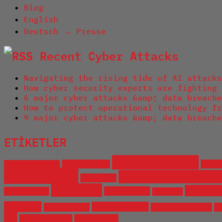
Blog
English
Deutsch → Presse
Recent Cyber Attacks
Navigating the rising tide of AI attacks
How cyber security experts are fighting 
6 major cyber attacks &amp; data breache
How to protect operational technology fr
9 major cyber attacks &amp; data breache
ETİKETLER
Adli Bilişim
(33)
Adli Bilirkişi
(4)
Adli B
28 Şubat Davası
(3)
ByLock
(60)
Cumhuriyet Davası
(21)
CGNAT
(4)
FETÖ
(20)
HTS
(12
Forensics
(5)
Ergenekon
(4)
GPRS
(3)
Davası
(9)
Salim Güran
(7)
Onur Erkan
(4)
Selçuk Kozağaçlı
(4)
S
(8)
İsmail Saymaz
(3)
Şeytantepe
(3)