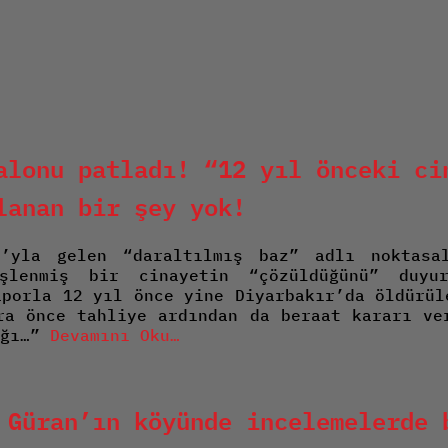
alonu patladı! “12 yıl önceki ci
lanan bir şey yok!
ı’yla gelen “daraltılmış baz” adlı noktasa
şlenmiş bir cinayetin “çözüldüğünü” duyur
aporla 12 yıl önce yine Diyarbakır’da öldürül
ra önce tahliye ardından da beraat kararı ve
ığı…”
Devamını Oku…
 Güran’ın köyünde incelemelerde 