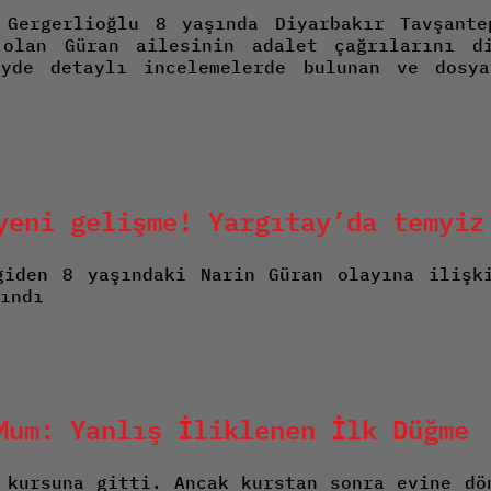
 Gergerlioğlu 8 yaşında Diyarbakır Tavşante
olan Güran ailesinin adalet çağrılarını d
öyde detaylı incelemelerde bulunan ve dosya
yeni gelişme! Yargıtay’da temyiz
giden 8 yaşındaki Narin Güran olayına ilişk
ındı
Mum: Yanlış İliklenen İlk Düğme
 kursuna gitti. Ancak kurstan sonra evine dö