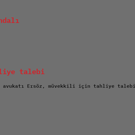
ndalı
liye talebi
n avukatı Ersöz, müvekkili için tahliye taleb