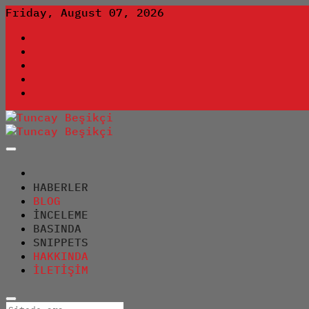
Skip
Friday, August 07, 2026
to
rss
content
linkedin
twitter
youtube
facebook
Adli Bilişim Uzmanı
Tuncay Beşikçi
HABERLER
BLOG
İNCELEME
BASINDA
SNIPPETS
HAKKINDA
İLETİŞİM
Sitede