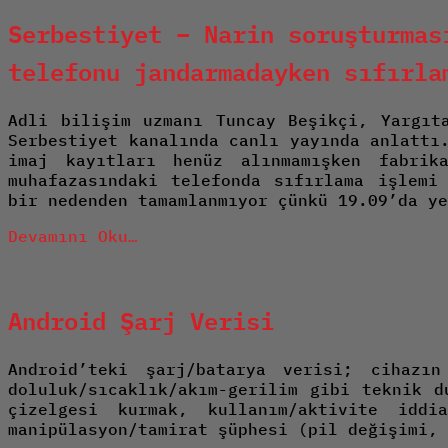
Serbestiyet – Narin soruşturmas
telefonu jandarmadayken sıfırla
Adli bilişim uzmanı Tuncay Beşikçi, Yargıt
Serbestiyet kanalında canlı yayında anlattı
imaj kayıtları henüz alınmamışken fabrik
muhafazasındaki telefonda sıfırlama işlemi
bir nedenden tamamlanmıyor çünkü 19.09’da ye
Devamını Oku…
Android Şarj Verisi
Android’teki şarj/batarya verisi; cihazı
doluluk/sıcaklık/akım-gerilim gibi teknik d
çizelgesi kurmak, kullanım/aktivite iddi
manipülasyon/tamirat şüphesi (pil değişimi,