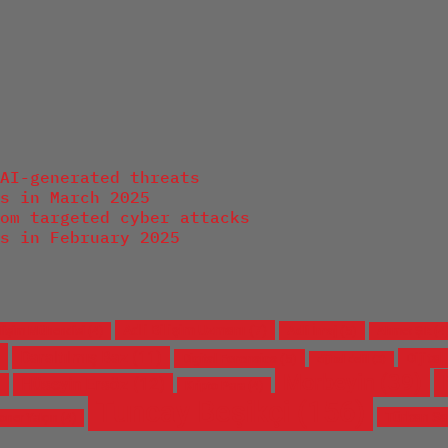
AI-generated threats
s in March 2025
om targeted cyber attacks
s in February 2025
Adli Bilişim Uzmanı
(7)
Adli İmaj
(5)
ilişim Mühendisi
(4)
Ahmet Şık
(4
Daraltılmış Baz
(11)
Dijital
Digital Forensics
(5)
dijital delil
(3)
Morbeyin
(39)
)
Hüseyin Ersöz
(12)
Kripto Para
(4)
Tuncay Beşikçi
(156)
Türkan Sa
oner Yalçın
(4)