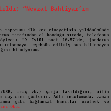
tıldı: “Nevzat Bahtiyar’ın
n raporunu ilk kez cinayetinin yıldönümünde
arma tarafından el konduğu sırada, telefonun
söyledi: “9 Eylül saat 18.57’de, jandarma
ıfırlanmaya teşebbüs edilmiş ama bilinmeyen
ığını bilmiyorum.”
C/USB, araç vb.) şarja takıldığını, pilin
im sayısını gösterir. Adli incelemede; zaman
ğlanma gibi bağlamsal kanıtlar üretmek ve
mını Oku…