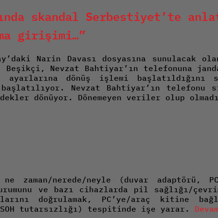
ında skandal Serbestiyet’te anla
ma girişimi…”
ay’daki Narin Davası dosyasına sunulacak ola
. Beşikçi, Nevzat Bahtiyar’ın telefonuna jand
a ayarlarına dönüş işlemi başlatıldığını 
 başlatılıyor. Nevzat Bahtiyar’ın telefonu s
dekler dönüyor. Dönemeyen veriler olup olmad
n ne zaman/nerede/neyle (duvar adaptörü, P
urumunu ve bazı cihazlarda pil sağlığı/çevr
alarını doğrulamak, PC’ye/araç kitine ba
 SOH tutarsızlığı) tespitinde işe yarar.
Deva