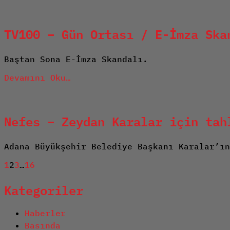
TV100 – Gün Ortası / E-İmza Ska
Baştan Sona E-İmza Skandalı.
Devamını Oku…
Nefes – Zeydan Karalar için tah
Adana Büyükşehir Belediye Başkanı Karalar’ı
Previous
Page
1
Page
2
Page
3
…
Page
16
Next
Posts
page
page
Kategoriler
pagination
Haberler
Basında