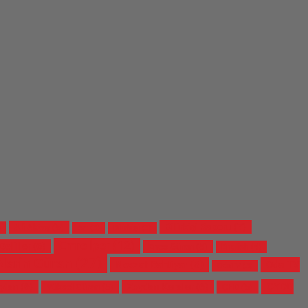
Bilirkişi Raporu
(7)
Ali Aktaş
(5)
)
Art
(3)
Bilirkişi
(3)
Emre İper
(12)
 Deliller
(6)
Enes Güran
(5)
English
(4)
Narin Güran
(27)
Nevzat Bahtiyar
(8)
Oda TV
OdaTV
(3)
ÇYDD
ylan
(6)
Zeydan Karalar
(6)
Yüksel Güran
(5)
ÇHD
(5)