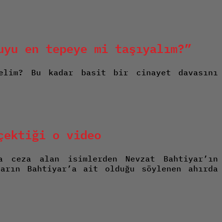
uyu en tepeye mi taşıyalım?”
delim? Bu kadar basit bir cinayet davasını
çektiği o video
a ceza alan isimlerden Nevzat Bahtiyar’ın
ların Bahtiyar’a ait olduğu söylenen ahırda