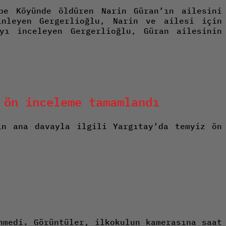
pe Köyünde öldüren Narin Güran’ın ailesini
inleyen Gergerlioğlu, Narin ve ailesi için
yı inceleyen Gergerlioğlu, Güran ailesinin
 ön inceleme tamamlandı
in ana davayla ilgili Yargıtay’da temyiz ön
nmedi. Görüntüler, ilkokulun kamerasına saat