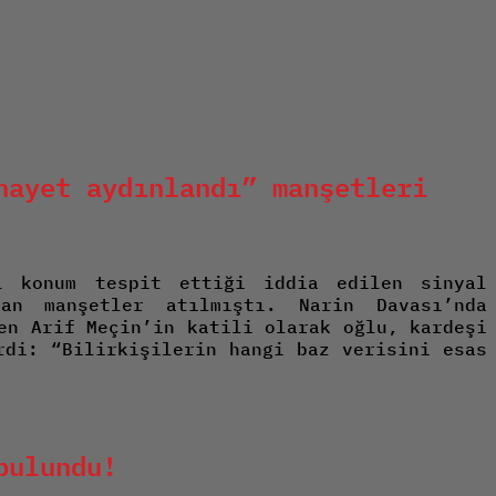
nayet aydınlandı” manşetleri
l konum tespit ettiği iddia edilen sinyal
an manşetler atılmıştı. Narin Davası’nda
en Arif Meçin’in katili olarak oğlu, kardeşi
rdi: “Bilirkişilerin hangi baz verisini esas
bulundu!