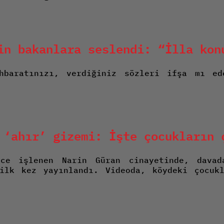
in bakanlara seslendi: “İlla kon
hbaratınızı, verdiğiniz sözleri ifşa mı e
 ‘ahır’ gizemi: İşte çocukların 
e işlenen Narin Güran cinayetinde, davad
ilk kez yayınlandı. Videoda, köydeki çocuk