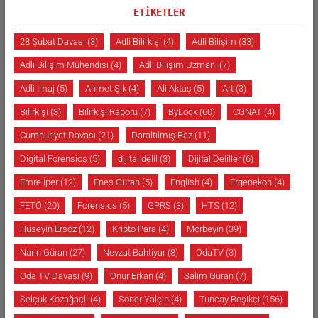
ETİKETLER
28 Şubat Davası
(3)
Adli Bilirkişi
(4)
Adli Bilişim
(33)
Adli Bilişim Mühendisi
(4)
Adli Bilişim Uzmanı
(7)
Adli İmaj
(5)
Ahmet Şık
(4)
Ali Aktaş
(5)
Art
(3)
Bilirkişi
(3)
Bilirkişi Raporu
(7)
ByLock
(60)
CGNAT
(4)
Cumhuriyet Davası
(21)
Daraltılmış Baz
(11)
Digital Forensics
(5)
dijital delil
(3)
Dijital Deliller
(6)
Emre İper
(12)
Enes Güran
(5)
English
(4)
Ergenekon
(4)
FETÖ
(20)
Forensics
(5)
GPRS
(3)
HTS
(12)
Hüseyin Ersöz
(12)
Kripto Para
(4)
Morbeyin
(39)
Narin Güran
(27)
Nevzat Bahtiyar
(8)
OdaTV
(3)
Oda TV Davası
(9)
Onur Erkan
(4)
Salim Güran
(7)
Selçuk Kozağaçlı
(4)
Soner Yalçın
(4)
Tuncay Beşikçi
(156)