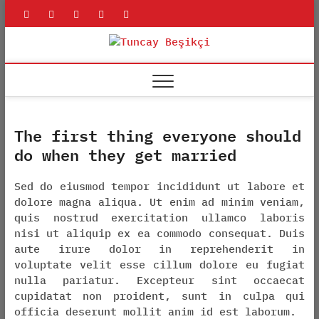
Skip
rss
linkedin
twitter
youtube
facebook
to
content
Tuncay
ADLI BILIŞIM UZMANI
Beşikçi
The first thing everyone should
do when they get married
Sed do eiusmod tempor incididunt ut labore et
dolore magna aliqua. Ut enim ad minim veniam,
quis nostrud exercitation ullamco laboris
nisi ut aliquip ex ea commodo consequat. Duis
aute irure dolor in reprehenderit in
voluptate velit esse cillum dolore eu fugiat
nulla pariatur. Excepteur sint occaecat
cupidatat non proident, sunt in culpa qui
officia deserunt mollit anim id est laborum.