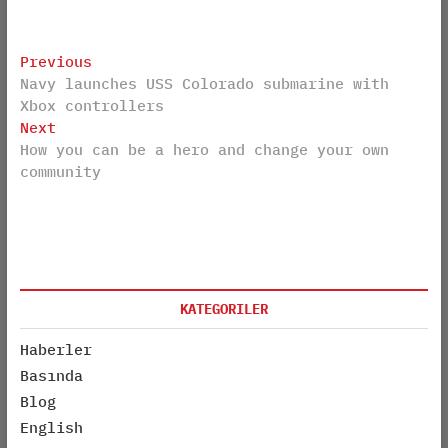
Post
Previous
Previous
Navy launches USS Colorado submarine with
post:
navigation
Xbox controllers
Next
Next
How you can be a hero and change your own
post:
community
KATEGORILER
Haberler
Basında
Blog
English