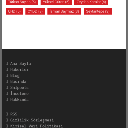
Türkan Saylan
(6)
Yüksel Güran
(5)
Zeydan Karalar
(6)
ÇHD
(5)
ÇYDD
(8)
İsmail Saymaz
(3)
Şeytantepe
(3)
Ana Sayfa
Haberler
Blog
Basında
Snippets
İnceleme
Hakkında
RSS
Gizlilik Sözleşmesi
Kişisel Veri Politikası