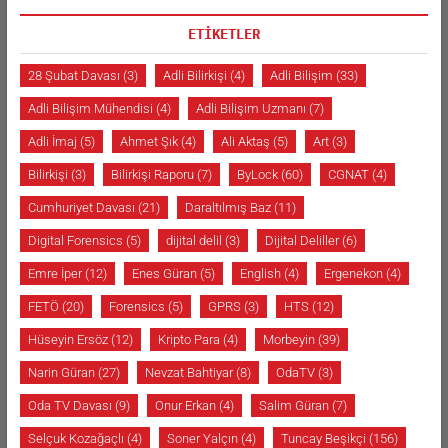
ETİKETLER
28 Şubat Davası
(3)
Adli Bilirkişi
(4)
Adli Bilişim
(33)
Adli Bilişim Mühendisi
(4)
Adli Bilişim Uzmanı
(7)
Adli İmaj
(5)
Ahmet Şık
(4)
Ali Aktaş
(5)
Art
(3)
Bilirkişi
(3)
Bilirkişi Raporu
(7)
ByLock
(60)
CGNAT
(4)
Cumhuriyet Davası
(21)
Daraltılmış Baz
(11)
Digital Forensics
(5)
dijital delil
(3)
Dijital Deliller
(6)
Emre İper
(12)
Enes Güran
(5)
English
(4)
Ergenekon
(4)
FETÖ
(20)
Forensics
(5)
GPRS
(3)
HTS
(12)
Hüseyin Ersöz
(12)
Kripto Para
(4)
Morbeyin
(39)
Narin Güran
(27)
Nevzat Bahtiyar
(8)
OdaTV
(3)
Oda TV Davası
(9)
Onur Erkan
(4)
Salim Güran
(7)
Selçuk Kozağaçlı
(4)
Soner Yalçın
(4)
Tuncay Beşikçi
(156)