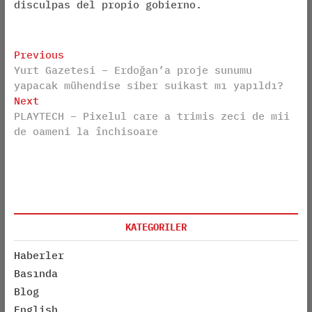
disculpas del propio gobierno.
Post
Previous
Previous
Yurt Gazetesi – Erdoğan’a proje sunumu
post:
navigation
yapacak mühendise siber suikast mı yapıldı?
Next
Next
PLAYTECH – Pixelul care a trimis zeci de mii
post:
de oameni la închisoare
KATEGORILER
Haberler
Basında
Blog
English