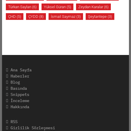
Türkan Saylan
(6)
Yüksel Güran
(5)
Zeydan Karalar
(6)
ÇHD
(5)
ÇYDD
(8)
İsmail Saymaz
(3)
Şeytantepe
(3)
Ana Sayfa
Haberler
Blog
Basında
Snippets
İnceleme
Hakkında
RSS
Gizlilik Sözleşmesi