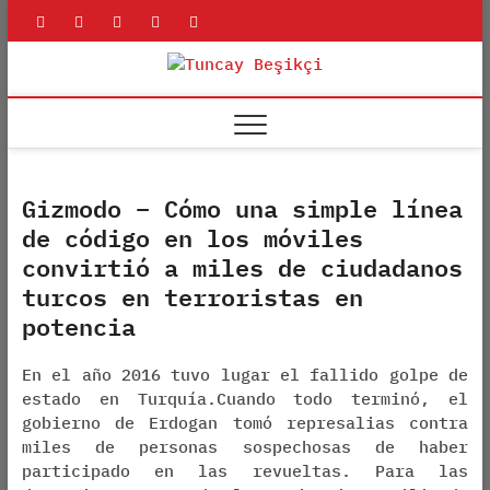
Skip
rss
linkedin
twitter
youtube
facebook
to
content
Tuncay
ADLI BILIŞIM UZMANI
Beşikçi
Gizmodo – Cómo una simple línea
de código en los móviles
convirtió a miles de ciudadanos
turcos en terroristas en
potencia
En el año 2016 tuvo lugar el fallido golpe de
estado en Turquía.
Cuando todo terminó, el
gobierno de Erdogan tomó represalias contra
miles de personas sospechosas de haber
participado en las revueltas. Para las