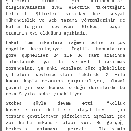
şifreleri kırmak için kullandıkları
bilgisayarların 17kW elektrik tükettiğini
belirtti. Şifreleri kırarken bazı sosyal
mühendislik ve web tarama yöntemlerinin de
kullanıldığını söyleyen Stokes, başarı
oranının %75 olduğunu açıkladı.
Fakat tüm imkanlara rağmen polis birçok
engelle karşılaşıyor. İngiliz kanunlarına
göre şüpheliler 24 ile 36 saat arasında
tutuklanmak ya da serbest bırakılmak
zorundalar. Şu anki yasalara göre şüpheliler
şifreleri söylemedikleri takdirde 2 yıla
kadar hapis cezasına çarptırılıyor, ulusal
güvenliğin söz konusu olduğu durumlarda bu
ceza 5 yıla kadar çıkabiliyor.
Stokes şöyle devam etti: “Kolluk
kuvvetlerinin delillere ulaşabilmesi için
tersine çevrilemeyen şifrelemeyi aşmaları çok
zor hatta imkansız olabiliyor. Bu gerçeği
herkesin anlaması gerekir. İletişimin