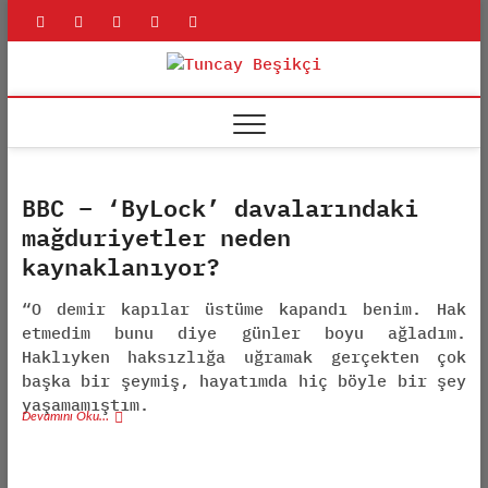
Skip
rss
linkedin
twitter
youtube
facebook
to
content
Tuncay
ADLI BILIŞIM UZMANI
Beşikçi
BBC – ‘ByLock’ davalarındaki
mağduriyetler neden
kaynaklanıyor?
“O demir kapılar üstüme kapandı benim. Hak
etmedim bunu diye günler boyu ağladım.
Haklıyken haksızlığa uğramak gerçekten çok
başka bir şeymiş, hayatımda hiç böyle bir şey
yaşamamıştım.
Devamını Oku…