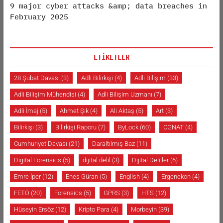
9 major cyber attacks &amp; data breaches in
February 2025
ETİKETLER
28 Şubat Davası
(3)
Adli Bilirkişi
(4)
Adli Bilişim
(33)
Adli Bilişim Mühendisi
(4)
Adli Bilişim Uzmanı
(7)
Adli İmaj
(5)
Ahmet Şık
(4)
Ali Aktaş
(5)
Art
(3)
Bilirkişi
(3)
Bilirkişi Raporu
(7)
ByLock
(60)
CGNAT
(4)
Cumhuriyet Davası
(21)
Daraltılmış Baz
(11)
Digital Forensics
(5)
dijital delil
(3)
Dijital Deliller
(6)
Emre İper
(12)
Enes Güran
(5)
English
(4)
Ergenekon
(4)
FETÖ
(20)
Forensics
(5)
GPRS
(3)
HTS
(12)
Hüseyin Ersöz
(12)
Kripto Para
(4)
Morbeyin
(39)