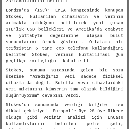
zorlandıklarını belirtti.
Londra’da (ISC)² EMEA kongresinde konuşan
Stokes, kullanılan cihazların ve verinin
artmakta olduğunu belirterek yeni çıkan
1TB’lık USB bellekleri ve Amerika’da exabyte
ve yottabyte değerlerine ulaşan bulut
sunucularını örnek gösterdi. Ortalama bir
teröristin 6 tane cep telefonu kullandığını
belirten Stokes, verinin kurtarılması gün
geçtikçe zorlaştığını kabul etti.
Stokes, sunumu sırasında gelen bir soru
üzerine “Aradığımız veri sadece fiziksel
cihazlarda değil. Bulutta veya cihazlardaki
veri miktarını kimsenin tam olarak bildiğini
düşünmüyorum” cevabını verdi.
Stokes’un sunumunda verdiği bilgiler ise
dikkat çekiciydi. Europol’e üye 28 üye ülkede
olduğu gibi verinin analizi için EnCase
kullandıklarını belirten polis şefi,