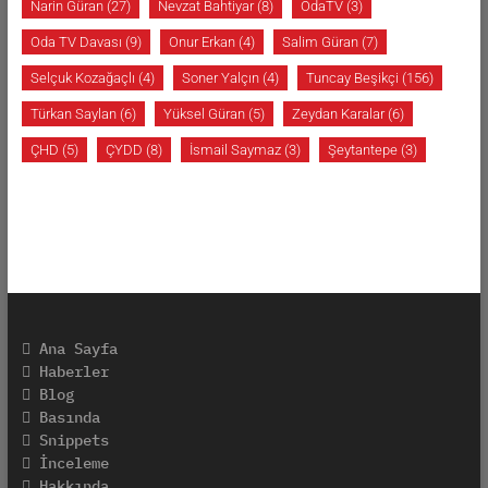
Narin Güran
(27)
Nevzat Bahtiyar
(8)
OdaTV
(3)
Oda TV Davası
(9)
Onur Erkan
(4)
Salim Güran
(7)
Selçuk Kozağaçlı
(4)
Soner Yalçın
(4)
Tuncay Beşikçi
(156)
Türkan Saylan
(6)
Yüksel Güran
(5)
Zeydan Karalar
(6)
ÇHD
(5)
ÇYDD
(8)
İsmail Saymaz
(3)
Şeytantepe
(3)
Ana Sayfa
Haberler
Blog
Basında
Snippets
İnceleme
Hakkında